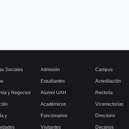
as Sociales
Admisión
Campus
ho
Estudiantes
Acreditación
mía y Negocios
Alumni UAH
Rectoría
ción
Académicos
Vicerrectorías
ía y
Funcionarios
Directorio
idades
Visitantes
Decanos