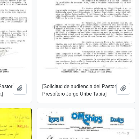
Pastor
[Solicitud de audiencia del Pastor
Add to clipboard
Add t
a]
Presbítero Jorge Uribe Tapia]