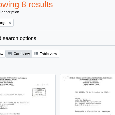
wing 8 results
l description
orge
 search options
ew
Card view
Table view