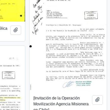
ólica
Add to clipboard
[Invitación de la Operación
Add t
Movilización Agencia Misionera
en Chile]