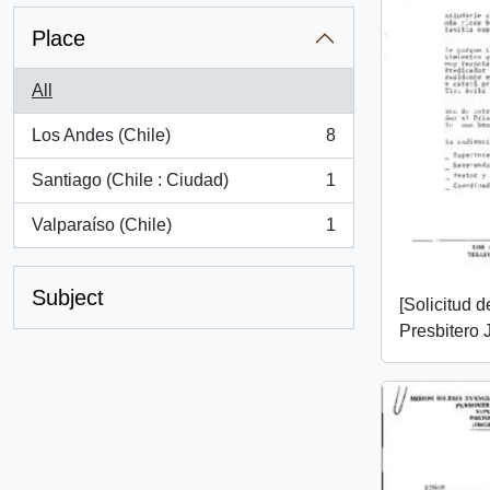
Place
All
Los Andes (Chile)
8
, 8 results
Santiago (Chile : Ciudad)
1
, 1 results
Valparaíso (Chile)
1
, 1 results
Subject
[Solicitud 
Presbitero 