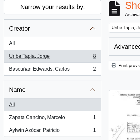
Sho
Narrow your results by:
Archiva
Remove filter:
Creator
Uribe Tapia, J
All
Advanced
Uribe Tapia, Jorge
8
, 8 results
Print previ
Bascuñan Edwards, Carlos
2
, 2 results
Name
All
Zapata Cancino, Marcelo
1
, 1 results
Aylwin Azócar, Patricio
1
, 1 results