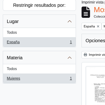
Imprimir vista
Restringir resultados por:
Mos
Colecc
Lugar
Remove filter:
R
España
Todos
Opciones
España
1
, 1 resultados
Imprimir vi
Materia
Todos
Mujeres
1
, 1 resultados