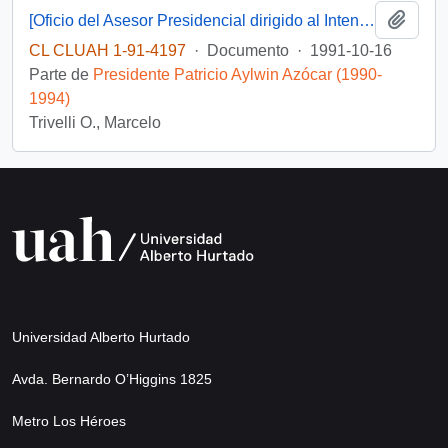
Añadi
[Oficio del Asesor Presidencial dirigido al Intendente de la III Región, Sr. Raúl Barrionuevo, referente a saludo de Navidad]
CL CLUAH 1-91-4197
·
Documento
·
1991-10-16
Parte de
Presidente Patricio Aylwin Azócar (1990-
1994)
Trivelli O., Marcelo
Universidad Alberto Hurtado
Avda. Bernardo O’Higgins 1825
Metro Los Héroes