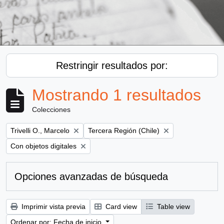
Restringir resultados por:
Mostrando 1 resultados
Colecciones
Remove filter:
Remove filter:
Trivelli O., Marcelo
Tercera Región (Chile)
Remove filter:
Con objetos digitales
Opciones avanzadas de búsqueda
Imprimir vista previa
Card view
Table view
Ordenar por: Fecha de inicio