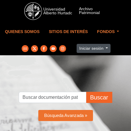
Skip to main content
QUIENES SOMOS
SITIOS DE INTERÉS
FONDOS
Iniciar sesión
Buscar
Búsqueda Avanzada »