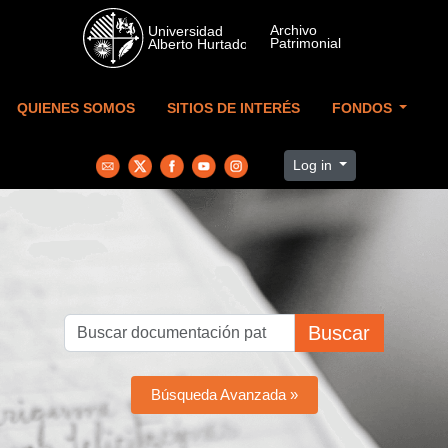
Skip to main content
QUIENES SOMOS
SITIOS DE INTERÉS
FONDOS
Log in
Buscar
Búsqueda Avanzada »