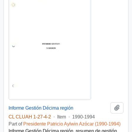
Add t
Informe Gestión Décima región
CL CLUAH 1-27-4-2
·
Item
·
1990-1994
Part of
Presidente Patricio Aylwin Azócar (1990-1994)
Informe Gestión Décima región, resumen de gestión