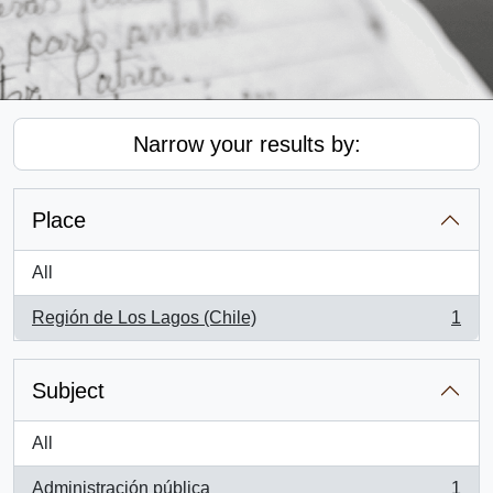
Narrow your results by:
Place
All
Región de Los Lagos (Chile)
1
, 1 results
Subject
All
Administración pública
1