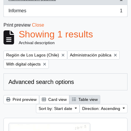
, 1 results
Informes
1
, 1 results
Print preview
Close
Showing 1 results
Archival description
Remove filter:
Remove filter:
Región de Los Lagos (Chile)
Administración pública
Remove filter:
With digital objects
Advanced search options
Print preview
Card view
Table view
Sort by: Start date
Direction: Ascending