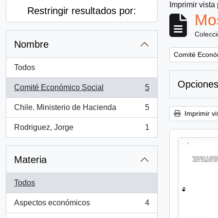
Imprimir vista
Restringir resultados por:
Mos
Colecc
Nombre
Remove filter:
Comité Econó
Todos
Opciones
Comité Económico Social
5
, 5 resultados
Chile. Ministerio de Hacienda
5
, 5 resultados
Imprimir vi
Rodriguez, Jorge
1
, 1 resultados
Materia
Todos
Aspectos económicos
4
, 4 resultados