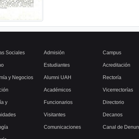
as Sociales
Admisión
Campus
ho
Estudiantes
Acreditación
mía y Negocios
Alumni UAH
Rectoría
ción
Académicos
Vicerrectorías
ía y
Funcionarios
Directorio
idades
Visitantes
Decanos
ogía
Comunicaciones
Canal de Denun