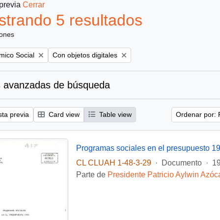
 previa
Cerrar
trando 5 resultados
iones
Remove filter:
mico Social
Con objetos digitales
 avanzadas de búsqueda
sta previa
Card view
Table view
Ordenar por: 
Programas sociales en el presupuesto 1
CL CLUAH 1-48-3-29
·
Documento
·
1
Parte de
Presidente Patricio Aylwin Azóc