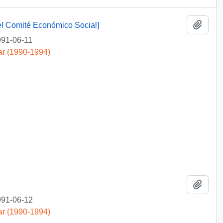
Añadi
del Comité Económico Social]
91-06-11
ar (1990-1994)
Añadi
91-06-12
ar (1990-1994)