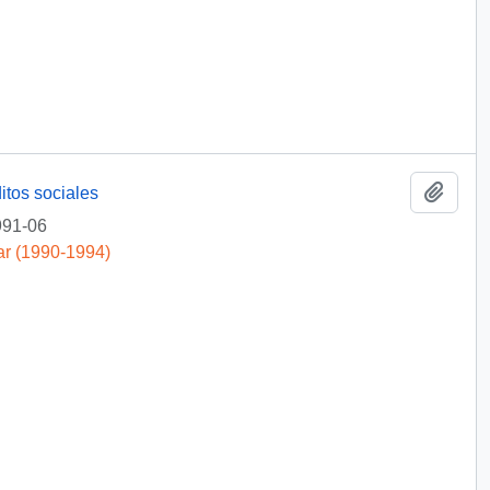
Añadi
itos sociales
991-06
ar (1990-1994)