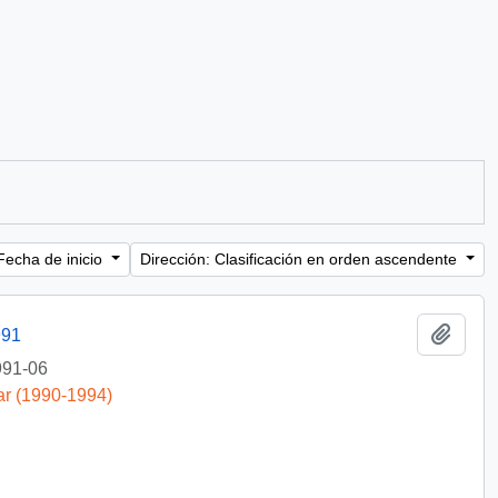
Fecha de inicio
Dirección: Clasificación en orden ascendente
Añadi
991
991-06
ar (1990-1994)