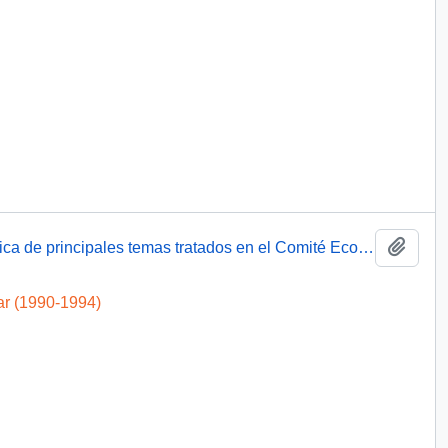
Añadi
Cuenta a S.E. el Presidente de la República de principales temas tratados en el Comité Económico Social
ar (1990-1994)