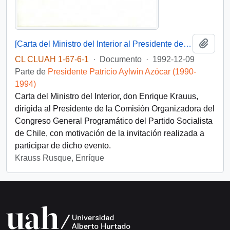
Añadi
[Carta del Ministro del Interior al Presidente de la Comisión Organizadora del Congreso General Programático del Partido Socialista de Chile]
CL CLUAH 1-67-6-1
·
Documento
·
1992-12-09
Parte de
Presidente Patricio Aylwin Azócar (1990-
1994)
Carta del Ministro del Interior, don Enrique Krauus,
dirigida al Presidente de la Comisión Organizadora del
Congreso General Programático del Partido Socialista
de Chile, con motivación de la invitación realizada a
participar de dicho evento.
Krauss Rusque, Enríque