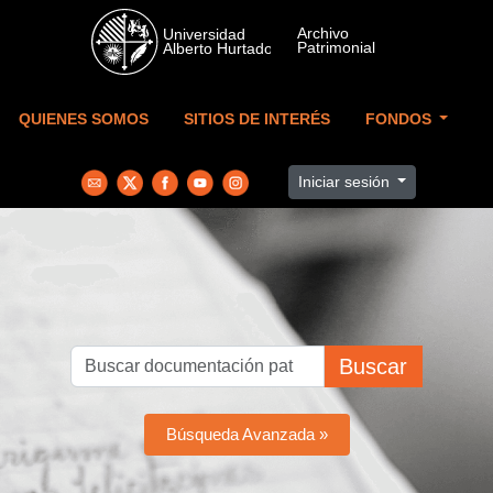
Skip to main content
QUIENES SOMOS
SITIOS DE INTERÉS
FONDOS
Iniciar sesión
Buscar
Búsqueda Avanzada »