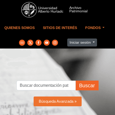
Skip to main content
QUIENES SOMOS
SITIOS DE INTERÉS
FONDOS
Iniciar sesión
Buscar
Búsqueda Avanzada »