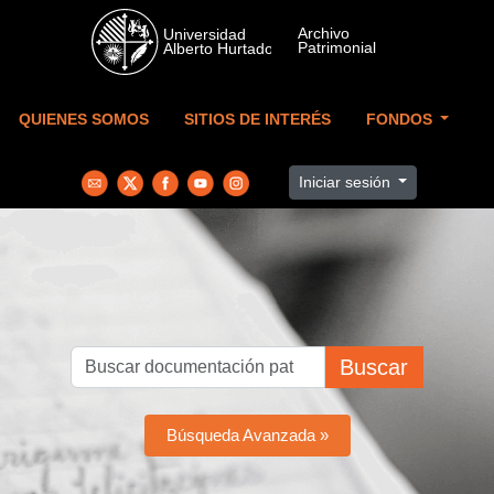
Skip to main content
QUIENES SOMOS
SITIOS DE INTERÉS
FONDOS
Iniciar sesión
Buscar
Búsqueda Avanzada »