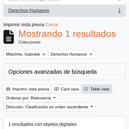
, 1 resultados
Derechos Humanos
1
, 1 resultados
Imprimir vista previa
Cerrar
Mostrando 1 resultados
Colecciones
Remove filter:
Remove filter:
Milschhe, Gabriele
Derechos Humanos
Opciones avanzadas de búsqueda
Imprimir vista previa
Card view
Table view
Ordenar por: Relevancia
Dirección: Clasificación en orden ascendente
1 resultados con objetos digitales