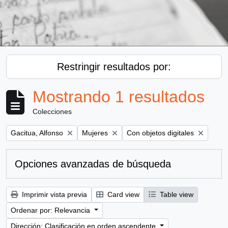
Restringir resultados por:
Mostrando 1 resultados
Colecciones
Remove filter:
Remove filter:
Remove filter:
Gacitua, Alfonso
Mujeres
Con objetos digitales
Opciones avanzadas de búsqueda
Imprimir vista previa
Card view
Table view
Ordenar por: Relevancia
Dirección: Clasificación en orden ascendente