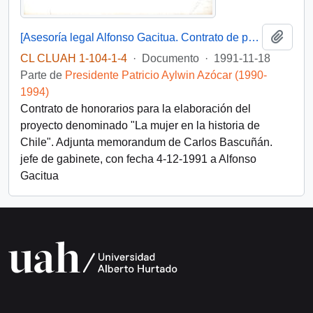
Añadi
[Asesoría legal Alfonso Gacitua. Contrato de prestación de servicios]
CL CLUAH 1-104-1-4
·
Documento
·
1991-11-18
Parte de
Presidente Patricio Aylwin Azócar (1990-
1994)
Contrato de honorarios para la elaboración del
proyecto denominado "La mujer en la historia de
Chile". Adjunta memorandum de Carlos Bascuñán.
jefe de gabinete, con fecha 4-12-1991 a Alfonso
Gacitua