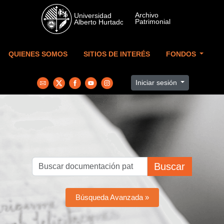
Skip to main content
QUIENES SOMOS
SITIOS DE INTERÉS
FONDOS
Iniciar sesión
Buscar
Búsqueda Avanzada »