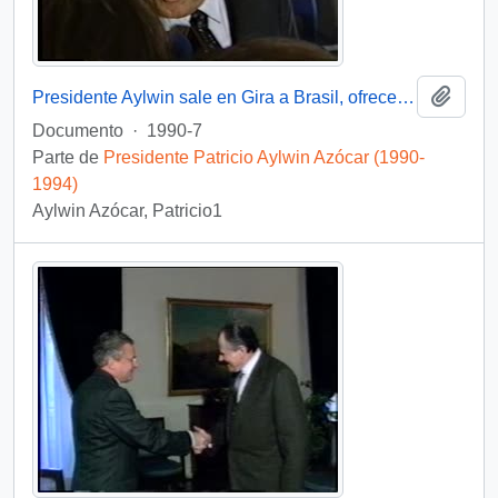
Añadi
Presidente Aylwin sale en Gira a Brasil, ofrece entrevista : video
Documento
·
1990-7
Parte de
Presidente Patricio Aylwin Azócar (1990-
1994)
Aylwin Azócar, Patricio1