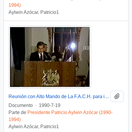
1994)
Aylwin Azócar, Patricio1
Añadi
Reunión con Alto Mando de La F.A.C.H. para imponer Condecoración Presidente de la República : video
Documento
·
1990-7-19
Parte de
Presidente Patricio Aylwin Azócar (1990-
1994)
Aylwin Azócar, Patricio1