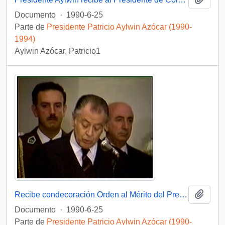
Documento
·
1990-6-25
Parte de
Presidente Patricio Aylwin Azócar (1990-
1994)
Aylwin Azócar, Patricio1
Añadi
Recibe condecoración Orden al Mérito del Presidente de Colombia : video
Documento
·
1990-6-25
Parte de
Presidente Patricio Aylwin Azócar (1990-