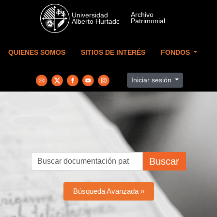
Skip to main content
QUIENES SOMOS
SITIOS DE INTERÉS
FONDOS
Iniciar sesión
Buscar
Búsqueda Avanzada »