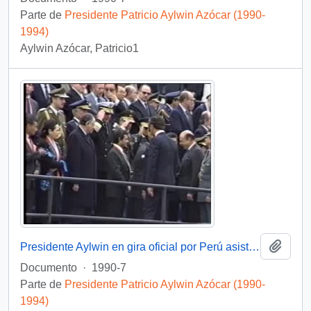
Parte de
Presidente Patricio Aylwin Azócar (1990-
1994)
Aylwin Azócar, Patricio1
Añadi
Presidente Aylwin en gira oficial por Perú asiste a ceremonia militar con motivo del cambio de mando presidencial: video
Documento
·
1990-7
Parte de
Presidente Patricio Aylwin Azócar (1990-
1994)