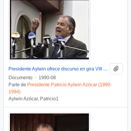
Añadi
Presidente Aylwin ofrece discurso en gira VIII Región, Tomé : video
Documento
·
1990-08
Parte de
Presidente Patricio Aylwin Azócar (1990-
1994)
Aylwin Azócar, Patricio1