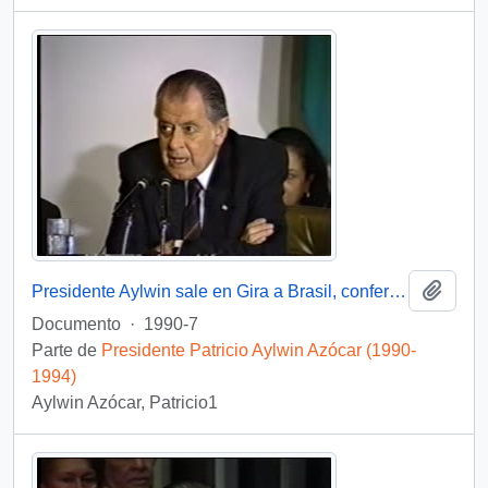
Añadi
Presidente Aylwin sale en Gira a Brasil, conferencia de prensa : video
Documento
·
1990-7
Parte de
Presidente Patricio Aylwin Azócar (1990-
1994)
Aylwin Azócar, Patricio1