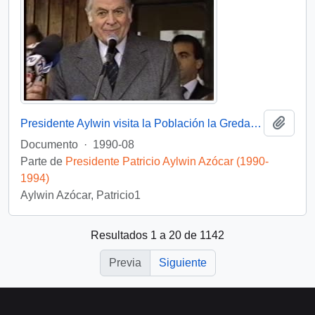
Añadi
Presidente Aylwin visita la Población la Greda en gira VIII Región: video
Documento
·
1990-08
Parte de
Presidente Patricio Aylwin Azócar (1990-
1994)
Aylwin Azócar, Patricio1
Resultados 1 a 20 de 1142
Previa
Siguiente