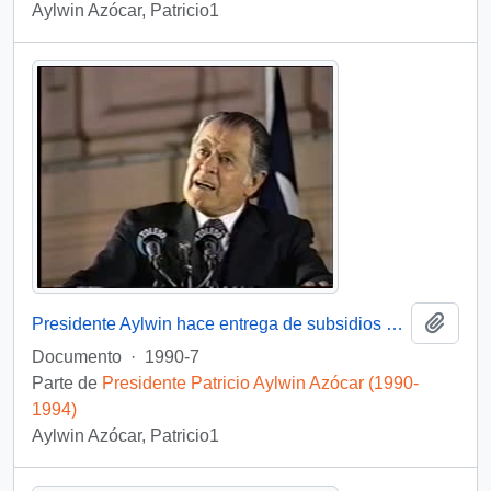
Aylwin Azócar, Patricio1
Añadi
Presidente Aylwin hace entrega de subsidios habitacionales : video
Documento
·
1990-7
Parte de
Presidente Patricio Aylwin Azócar (1990-
1994)
Aylwin Azócar, Patricio1