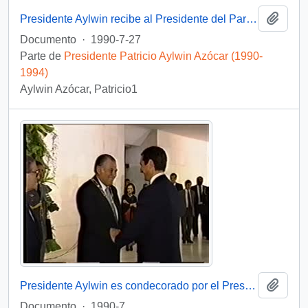
Añadi
Presidente Aylwin recibe al Presidente del Parlamento Europeo en visita oficial a Chile: video
Documento
·
1990-7-27
Parte de
Presidente Patricio Aylwin Azócar (1990-
1994)
Aylwin Azócar, Patricio1
Añadi
Presidente Aylwin es condecorado por el Presidente Collor de Mello en Brasil: video
Documento
·
1990-7