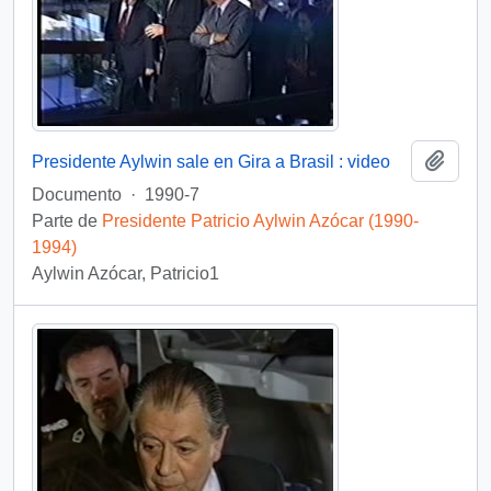
Añadi
Presidente Aylwin sale en Gira a Brasil : video
Documento
·
1990-7
Parte de
Presidente Patricio Aylwin Azócar (1990-
1994)
Aylwin Azócar, Patricio1