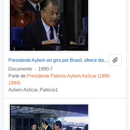
Añadi
Presidente Aylwin en gira por Brasil, ofrece discurso : video
Documento
·
1990-7
Parte de
Presidente Patricio Aylwin Azócar (1990-
1994)
Aylwin Azócar, Patricio1