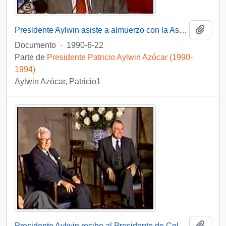
Añadi
Presidente Aylwin asiste a almuerzo con la Asociación de Exportadores : video
Documento
·
1990-6-22
Parte de
Presidente Patricio Aylwin Azócar (1990-
1994)
Aylwin Azócar, Patricio1
Añadi
Presidente Aylwin recibe al Presidente de Colombia Virgilio Barco Vargas en la Moneda: video