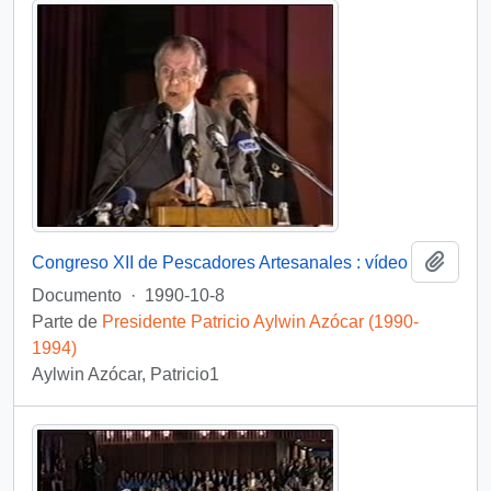
Añadi
Congreso XII de Pescadores Artesanales : vídeo
Documento
·
1990-10-8
Parte de
Presidente Patricio Aylwin Azócar (1990-
1994)
Aylwin Azócar, Patricio1