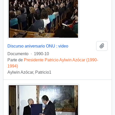
Añadi
Discurso aniversario ONU : video
Documento
·
1990-10
Parte de
Presidente Patricio Aylwin Azócar (1990-
1994)
Aylwin Azócar, Patricio1