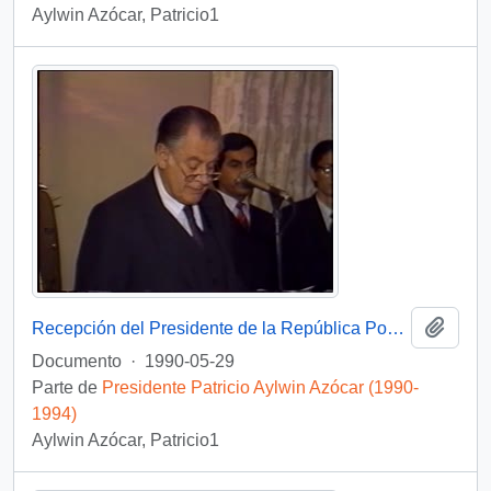
Aylwin Azócar, Patricio1
Añadi
Recepción del Presidente de la República Popular China : video
Documento
·
1990-05-29
Parte de
Presidente Patricio Aylwin Azócar (1990-
1994)
Aylwin Azócar, Patricio1