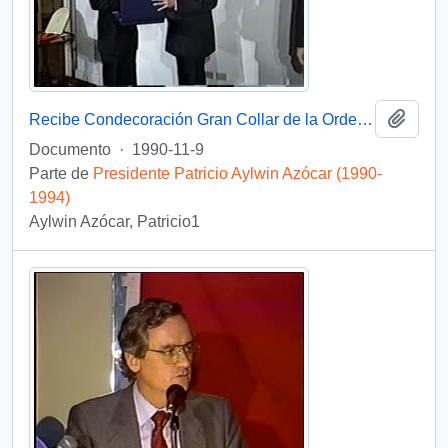
Añadi
Recibe Condecoración Gran Collar de la Orden de Malta : vídeo
Documento
·
1990-11-9
Parte de
Presidente Patricio Aylwin Azócar (1990-
1994)
Aylwin Azócar, Patricio1