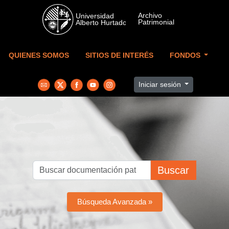
Skip to main content
QUIENES SOMOS
SITIOS DE INTERÉS
FONDOS
Iniciar sesión
Buscar
Búsqueda Avanzada »