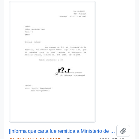
Añadi
[Informa que carta fue remitida a Ministerio de Educación Pública, mediante Of. GAB. PRES. (0) 91/2438]