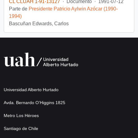
CL CLUAH 1-91-13127
·
Documento
·
1991-07-12
Parte de
Presidente Patricio Aylwin Azócar (1990-
1994)
Bascuñan Edwards, Carlos
Universidad Alberto Hurtado
Avda. Bernardo O’Higgins 1825
Metro Los Héroes
Santiago de Chile