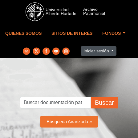
Skip to main content
QUIENES SOMOS
SITIOS DE INTERÉS
FONDOS
Iniciar sesión
Buscar
Búsqueda Avanzada »