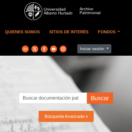
Skip to main content
QUIENES SOMOS
SITIOS DE INTERÉS
FONDOS
Iniciar sesión
Buscar
Búsqueda Avanzada »