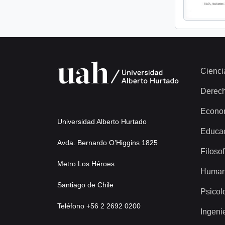
Cienci
Derec
Econo
Universidad Alberto Hurtado
Educa
Avda. Bernardo O’Higgins 1825
Filosof
Metro Los Héroes
Human
Santiago de Chile
Psicol
Teléfono +56 2 2692 0200
Ingeni