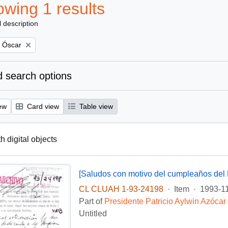
wing 1 results
l description
, Óscar
 search options
ew
Card view
Table view
th digital objects
[Saludos con motivo del cumpleaños del 
CL CLUAH 1-93-24198
·
Item
·
1993-1
Part of
Presidente Patricio Aylwin Azócar
Untitled