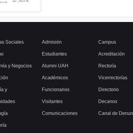
as Sociales
Admisión
Campus
ho
Estudiantes
Acreditación
mía y Negocios
Alumni UAH
Rectoría
ción
Académicos
Vicerrectorías
ía y
Funcionarios
Directorio
idades
Visitantes
Decanos
ogía
Comunicaciones
Canal de Denun
ería