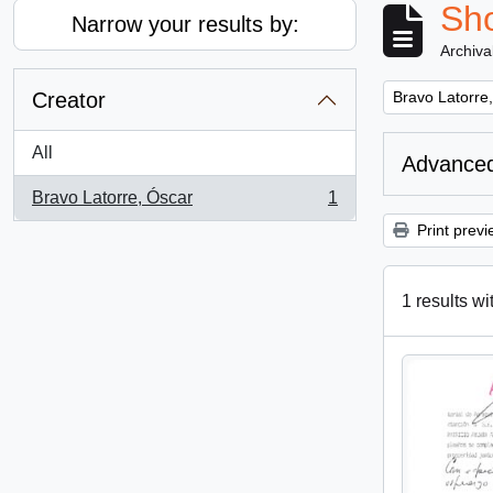
Sho
Narrow your results by:
Archiva
Remove filter:
Creator
Bravo Latorre
All
Advanced
Bravo Latorre, Óscar
1
, 1 results
Print previ
1 results wi