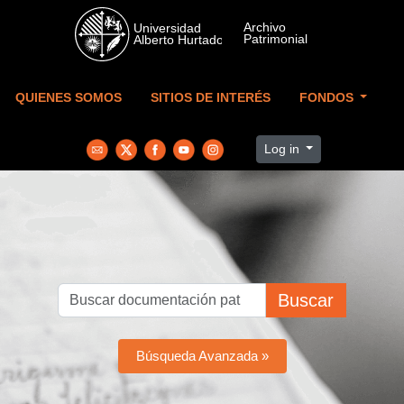
Skip to main content
QUIENES SOMOS
SITIOS DE INTERÉS
FONDOS
Log in
Buscar
Búsqueda Avanzada »