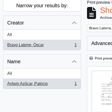
Print preview
Narrow your results by:
Sho
Archiva
Creator
Remove filter:
Bravo Latorre
All
Advanced
Bravo Latorre, Óscar
1
, 1 results
Print previ
Name
All
Aylwin Azócar, Patricio
1
, 1 results