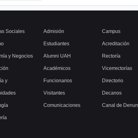
as Sociales
Admisión
Campus
ho
Estudiantes
Acreditación
mía y Negocios
Alumni UAH
Rectoría
ción
Académicos
Vicerrectorías
ía y
Funcionarios
Directorio
idades
Visitantes
Decanos
ogía
Comunicaciones
Canal de Denun
ería