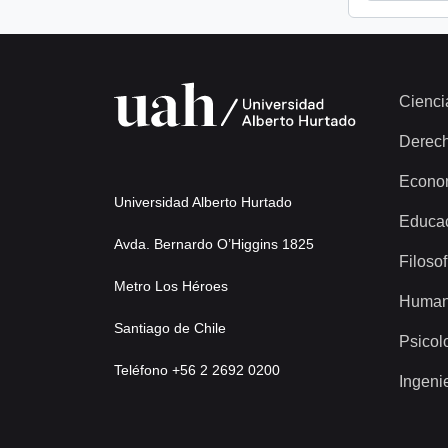
Cienci
Derec
Econo
Universidad Alberto Hurtado
Educa
Avda. Bernardo O’Higgins 1825
Filosof
Metro Los Héroes
Human
Santiago de Chile
Psicol
Teléfono +56 2 2692 0200
Ingeni