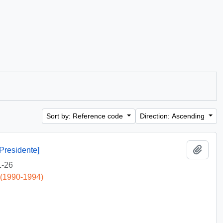
Sort by: Reference code
Direction: Ascending
Add t
Presidente]
1-26
 (1990-1994)