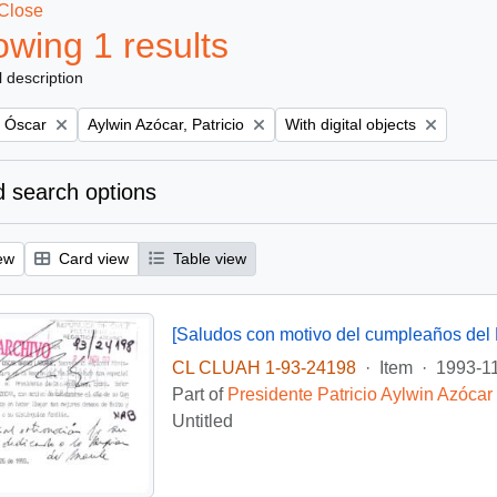
Close
wing 1 results
l description
Remove filter:
Remove filter:
, Óscar
Aylwin Azócar, Patricio
With digital objects
 search options
ew
Card view
Table view
[Saludos con motivo del cumpleaños del 
CL CLUAH 1-93-24198
·
Item
·
1993-1
Part of
Presidente Patricio Aylwin Azócar
Untitled