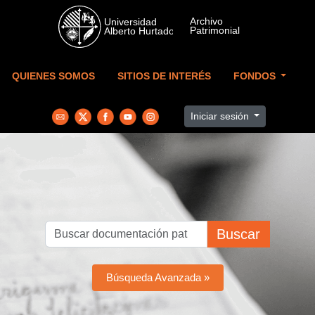
Skip to main content
QUIENES SOMOS
SITIOS DE INTERÉS
FONDOS
Iniciar sesión
Buscar
Búsqueda Avanzada »