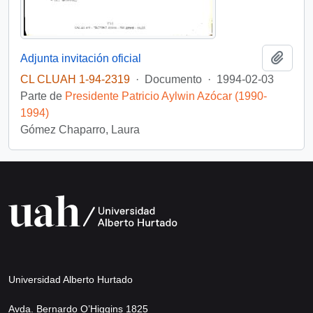
Añadi
Adjunta invitación oficial
CL CLUAH 1-94-2319
·
Documento
·
1994-02-03
Parte de
Presidente Patricio Aylwin Azócar (1990-
1994)
Gómez Chaparro, Laura
Universidad Alberto Hurtado
Avda. Bernardo O’Higgins 1825