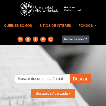
Skip to main content
QUIENES SOMOS
SITIOS DE INTERÉS
FONDOS
Iniciar sesión
Buscar
Búsqueda Avanzada »