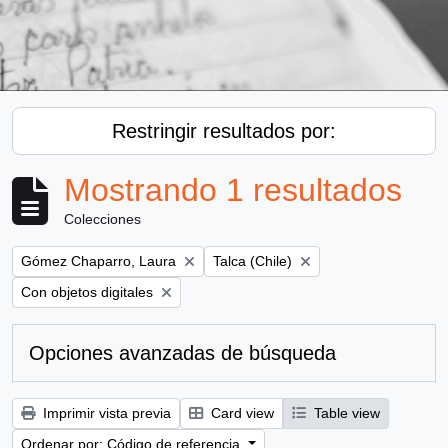
Restringir resultados por:
Mostrando 1 resultados
Colecciones
Remove filter:
Remove filter:
Gómez Chaparro, Laura
Talca (Chile)
Remove filter:
Con objetos digitales
Opciones avanzadas de búsqueda
Imprimir vista previa
Card view
Table view
Ordenar por: Código de referencia