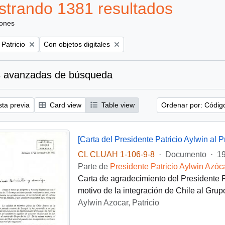
trando 1381 resultados
iones
Remove filter:
 Patricio
Con objetos digitales
 avanzadas de búsqueda
sta previa
Card view
Table view
Ordenar por: Códig
[Carta del Presidente Patricio Aylwin al P
CL CLUAH 1-106-9-8
·
Documento
·
19
Parte de
Presidente Patricio Aylwin Azóc
Carta de agradecimiento del Presidente Pa
motivo de la integración de Chile al Grup
Aylwin Azocar, Patricio