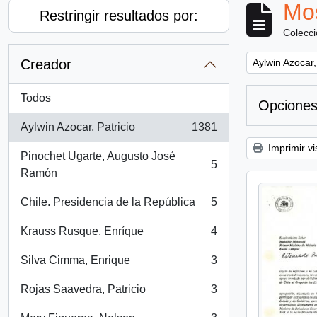
Mos
Restringir resultados por:
Colecc
Remove filter:
Creador
Aylwin Azocar,
Todos
Opciones
Aylwin Azocar, Patricio
1381
, 1381 resultados
Imprimir vi
Pinochet Ugarte, Augusto José
5
, 5 resultados
Ramón
Chile. Presidencia de la República
5
, 5 resultados
Krauss Rusque, Enríque
4
, 4 resultados
Silva Cimma, Enrique
3
, 3 resultados
Rojas Saavedra, Patricio
3
, 3 resultados