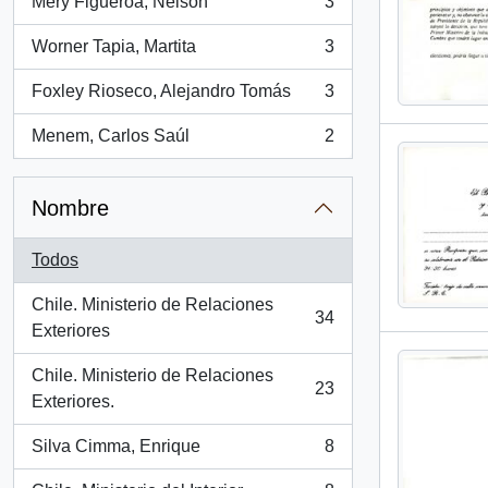
Mery Figueroa, Nelson
3
, 3 resultados
Worner Tapia, Martita
3
, 3 resultados
Foxley Rioseco, Alejandro Tomás
3
, 3 resultados
Menem, Carlos Saúl
2
, 2 resultados
Nombre
Todos
Chile. Ministerio de Relaciones
34
, 34 resultados
Exteriores
Chile. Ministerio de Relaciones
23
, 23 resultados
Exteriores.
Silva Cimma, Enrique
8
, 8 resultados