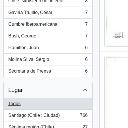
Chile. Ministerio del Interior
8
, 8 resultados
Gaviria Trujillo, César
7
, 7 resultados
Cumbre Iberoamericana
7
, 7 resultados
Bush, George
7
, 7 resultados
Hamilton, Juan
6
, 6 resultados
Molina Silva, Sergio
6
, 6 resultados
Secretaría de Prensa
6
, 6 resultados
Lugar
Todos
Santiago (Chile : Ciudad)
766
, 766 resultados
Séptima región (Chile)
27