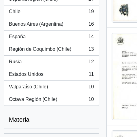
, 27 resultados
Chile
19
, 19 resultados
Buenos Aires (Argentina)
16
, 16 resultados
España
14
, 14 resultados
Región de Coquimbo (Chile)
13
, 13 resultados
Rusia
12
, 12 resultados
Estados Unidos
11
, 11 resultados
Valparaíso (Chile)
10
, 10 resultados
Octava Región (Chile)
10
, 10 resultados
Materia