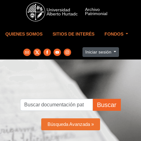
Skip to main content
QUIENES SOMOS
SITIOS DE INTERÉS
FONDOS
Iniciar sesión
Buscar
Búsqueda Avanzada »