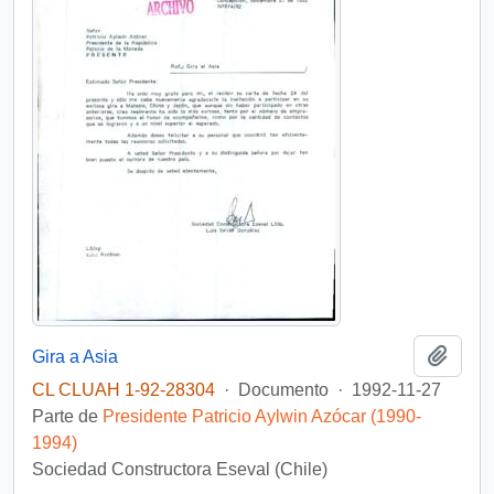
Añadi
Gira a Asia
CL CLUAH 1-92-28304
·
Documento
·
1992-11-27
Parte de
Presidente Patricio Aylwin Azócar (1990-
1994)
Sociedad Constructora Eseval (Chile)