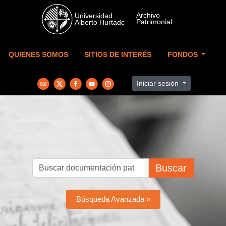
Skip to main content
QUIENES SOMOS
SITIOS DE INTERÉS
FONDOS
Iniciar sesión
Buscar
Búsqueda Avanzada »