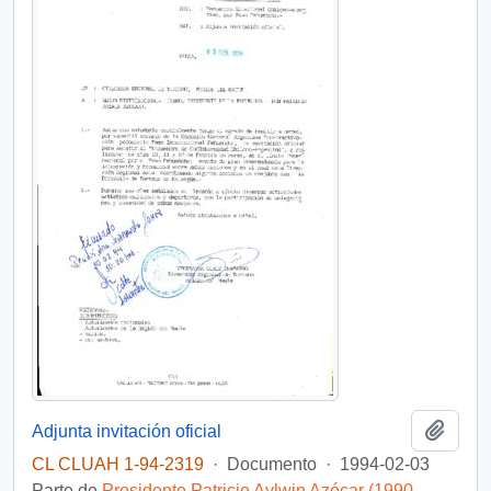
Añadi
Adjunta invitación oficial
CL CLUAH 1-94-2319
·
Documento
·
1994-02-03
Parte de
Presidente Patricio Aylwin Azócar (1990-