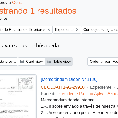
 previa
Cerrar
trando 1 resultados
iones
Remove filter:
Remove filter:
rio de Relaciones Exteriores
Expediente
Con objetos digitale
 avanzadas de búsqueda
sta previa
Card view
Table view
Ordenar por: Fe
[Memorándum Órden N° 1120]
CL CLUAH 1-92-29910
·
Expediente
·
Parte de
Presidente Patricio Aylwin Azóc
Memorándum donde informa:
1.-Un sobre enviado a través de nuestra
2.- Un sobre enviado por el Presidente d