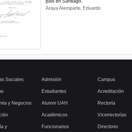
país en Santiago.
Araya Alemparte, Eduardo
as Sociales
Admisión
Campus
ho
Estudiantes
Acreditación
mía y Negocios
Alumni UAH
Rectoría
ción
Académicos
Vicerrectorías
ía y
Funcionarios
Directorio