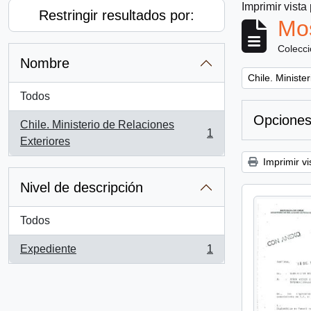
Imprimir vista
Restringir resultados por:
Mos
Colecc
Nombre
Remove filter:
Chile. Ministe
Todos
Opciones
Chile. Ministerio de Relaciones
1
, 1 resultados
Exteriores
Imprimir vi
Nivel de descripción
Todos
Expediente
1
, 1 resultados