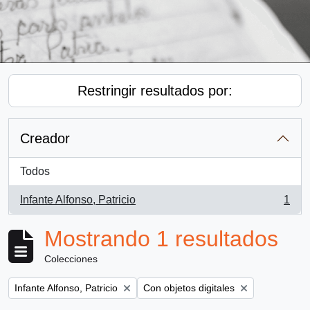
Restringir resultados por:
Creador
Todos
Infante Alfonso, Patricio
1
, 1 resultados
Mostrando 1 resultados
Colecciones
Remove filter:
Remove filter:
Infante Alfonso, Patricio
Con objetos digitales