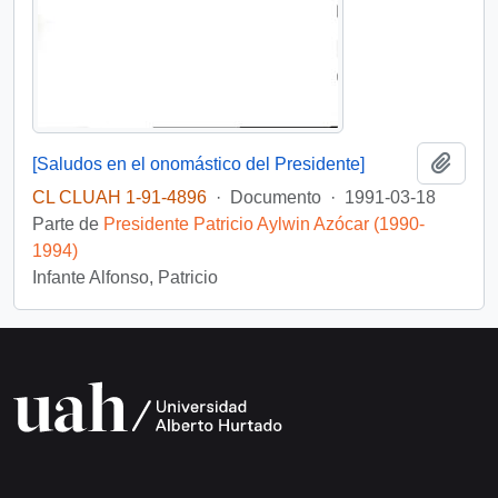
Añadi
[Saludos en el onomástico del Presidente]
CL CLUAH 1-91-4896
·
Documento
·
1991-03-18
Parte de
Presidente Patricio Aylwin Azócar (1990-
1994)
Infante Alfonso, Patricio