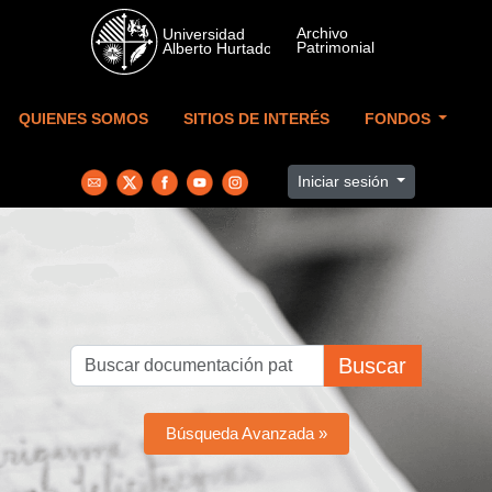
Skip to main content
QUIENES SOMOS
SITIOS DE INTERÉS
FONDOS
Iniciar sesión
Buscar
Búsqueda Avanzada »