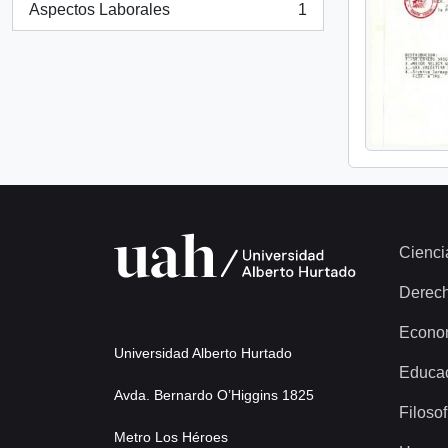
Aspectos Laborales
1
, 1 results
Cienci
Derec
Econo
Universidad Alberto Hurtado
Educa
Avda. Bernardo O’Higgins 1825
Filosof
Metro Los Héroes