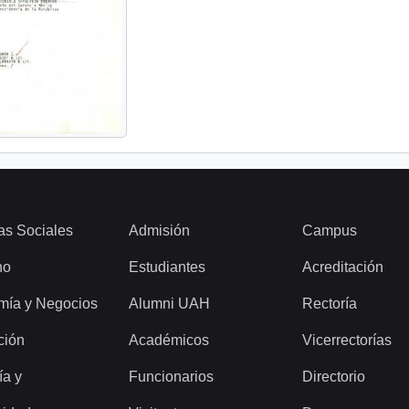
as Sociales
Admisión
Campus
ho
Estudiantes
Acreditación
mía y Negocios
Alumni UAH
Rectoría
ción
Académicos
Vicerrectorías
ía y
Funcionarios
Directorio