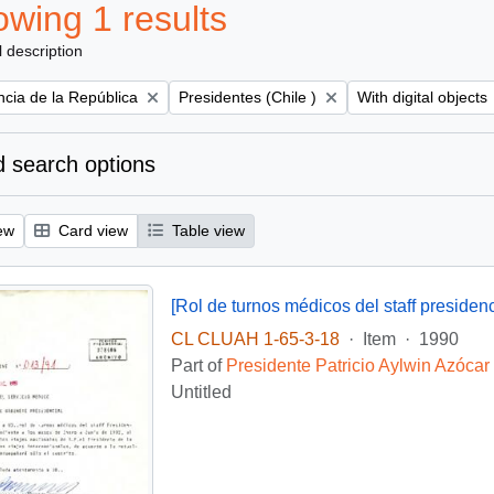
wing 1 results
l description
Remove filter:
Remove filter:
ncia de la República
Presidentes (Chile )
With digital objects
 search options
ew
Card view
Table view
[Rol de turnos médicos del staff presidenc
CL CLUAH 1-65-3-18
·
Item
·
1990
Part of
Presidente Patricio Aylwin Azócar
Untitled