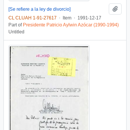
Add t
[Se refiere a la ley de divorcio]
CL CLUAH 1-91-27617
·
Item
·
1991-12-17
Part of
Presidente Patricio Aylwin Azócar (1990-1994)
Untitled