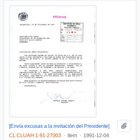
Add t
[Envía excusas a la invitación del Presidente]
CL CLUAH 1-91-27003
·
Item
·
1991-12-04