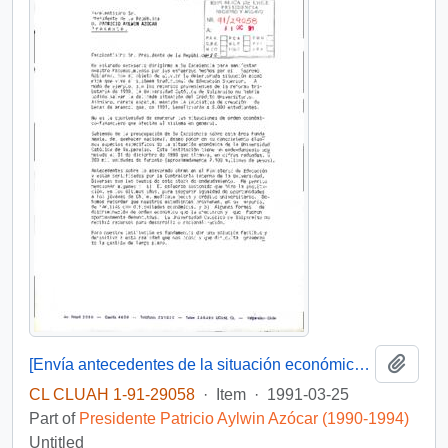
Add t
[Envía antecedentes de la situación económica de la Universidad Católica de Valparaíso]
CL CLUAH 1-91-29058
·
Item
·
1991-03-25
Part of
Presidente Patricio Aylwin Azócar (1990-1994)
Untitled