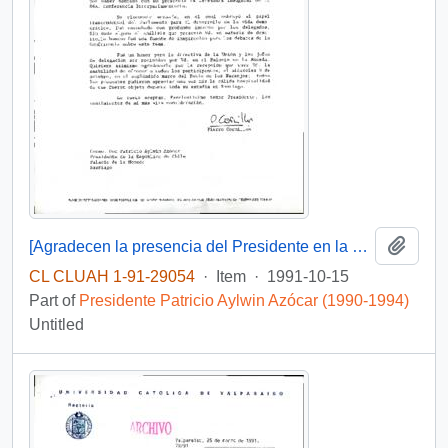
Add t
[Agradecen la presencia del Presidente en la Ceremonia Inaugural de la 86a. Conferencia Interparlamentaria]
CL CLUAH 1-91-29054
·
Item
·
1991-10-15
Part of
Presidente Patricio Aylwin Azócar (1990-1994)
Untitled