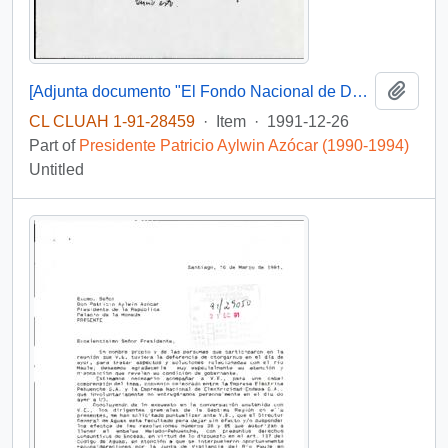
Add t
[Adjunta documento "El Fondo Nacional de Desarrollo Regional en el Presupuesto de 1992"]
CL CLUAH 1-91-28459
·
Item
·
1991-12-26
Part of
Presidente Patricio Aylwin Azócar (1990-1994)
Untitled