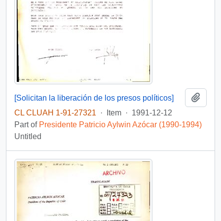
Add t
[Solicitan la liberación de los presos políticos]
CL CLUAH 1-91-27321
·
Item
·
1991-12-12
Part of
Presidente Patricio Aylwin Azócar (1990-1994)
Untitled