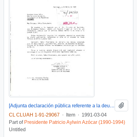
Add t
[Adjunta declaración pública referente a la deuda externa chilena]
CL CLUAH 1-91-29067
·
Item
·
1991-03-04
Part of
Presidente Patricio Aylwin Azócar (1990-1994)
Untitled