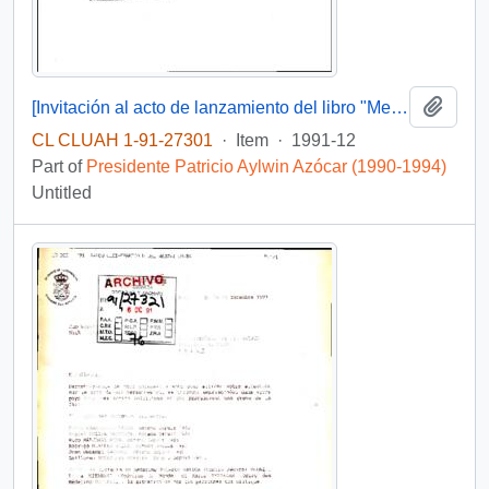
Add t
[Invitación al acto de lanzamiento del libro "Memoria del cardenal Raúl Silva Henríquez]
CL CLUAH 1-91-27301
·
Item
·
1991-12
Part of
Presidente Patricio Aylwin Azócar (1990-1994)
Untitled