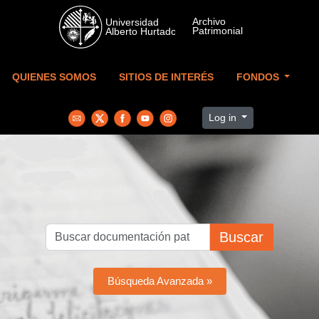
Skip to main content
QUIENES SOMOS
SITIOS DE INTERÉS
FONDOS
Log in
Buscar
Búsqueda Avanzada »