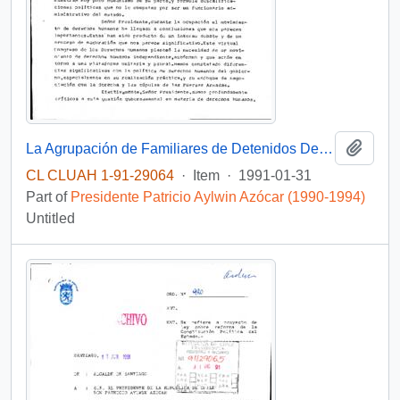
Add t
La Agrupación de Familiares de Detenidos Desaparecidos junto a otras organizaciones sociales solicita reunirse con autoridades políticas para conversar acerca de la situación de los prisioneros políticos en Chile
CL CLUAH 1-91-29064
·
Item
·
1991-01-31
Part of
Presidente Patricio Aylwin Azócar (1990-1994)
Untitled