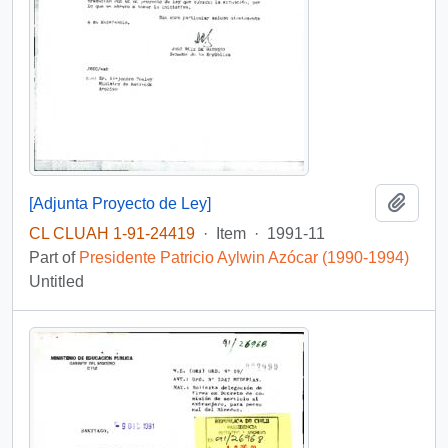
Add t
[Adjunta Proyecto de Ley]
CL CLUAH 1-91-24419
·
Item
·
1991-11
Part of
Presidente Patricio Aylwin Azócar (1990-1994)
Untitled