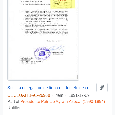
Add t
Solicita delegación de firma en decreto de comisión de servicio al extranjero, para personal del Mineduc
CL CLUAH 1-91-26968
·
Item
·
1991-12-09
Part of
Presidente Patricio Aylwin Azócar (1990-1994)
Untitled