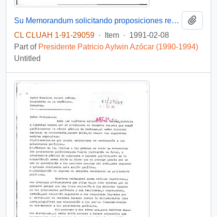
Add t
Su Memorandum solicitando proposiciones respecto de Proyecto de Ley sobre reprogramación de deudas del sector agrícola presentado a su consideración por FEDAC-Curico
CL CLUAH 1-91-29059
·
Item
·
1991-02-08
Part of
Presidente Patricio Aylwin Azócar (1990-1994)
Untitled