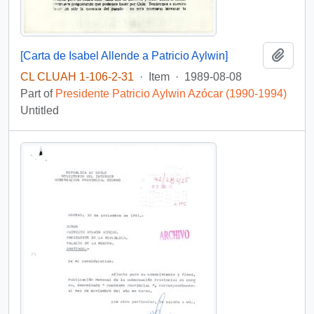
Add t
[Carta de Isabel Allende a Patricio Aylwin]
CL CLUAH 1-106-2-31
·
Item
·
1989-08-08
Part of
Presidente Patricio Aylwin Azócar (1990-1994)
Untitled