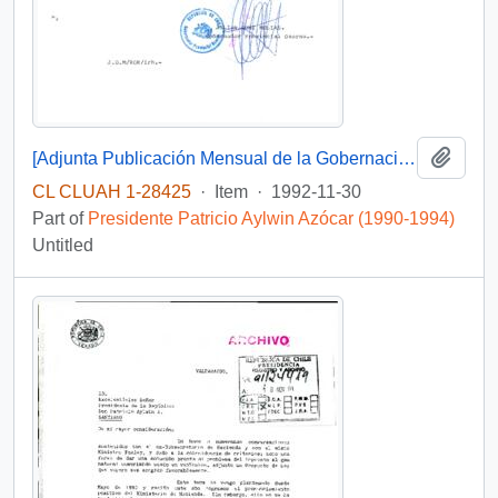
Add t
[Adjunta Publicación Mensual de la Gobernación Provincial de Osorno]
CL CLUAH 1-28425
·
Item
·
1992-11-30
Part of
Presidente Patricio Aylwin Azócar (1990-1994)
Untitled