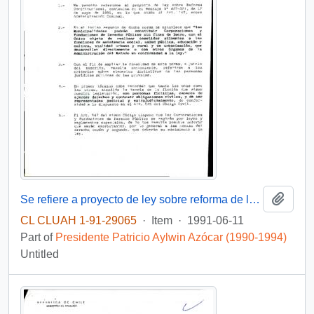
Add t
Se refiere a proyecto de ley sobre reforma de la Constitución Política del Estado
CL CLUAH 1-91-29065
·
Item
·
1991-06-11
Part of
Presidente Patricio Aylwin Azócar (1990-1994)
Untitled