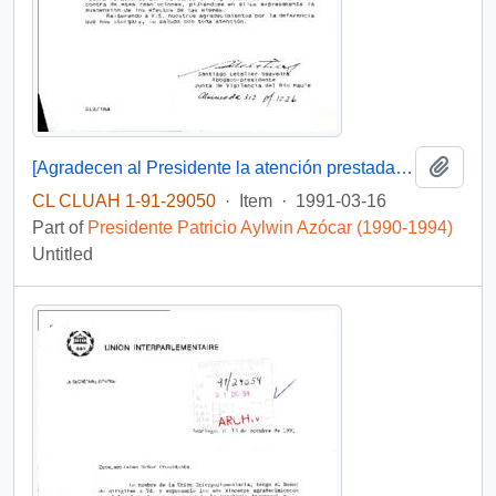
Add t
[Agradecen al Presidente la atención prestada a su caso]
CL CLUAH 1-91-29050
·
Item
·
1991-03-16
Part of
Presidente Patricio Aylwin Azócar (1990-1994)
Untitled