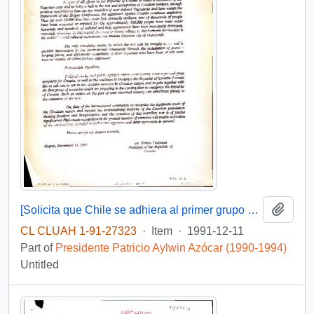
Add t
[Solicita que Chile se adhiera al primer grupo de Estados en reconocer a la República de Croacia]
CL CLUAH 1-91-27323
·
Item
·
1991-12-11
Part of
Presidente Patricio Aylwin Azócar (1990-1994)
Untitled