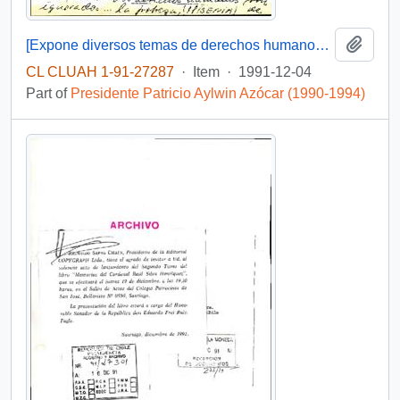
Add t
[Expone diversos temas de derechos humanos que deben ser tratados por América Latina]
CL CLUAH 1-91-27287
·
Item
·
1991-12-04
Part of
Presidente Patricio Aylwin Azócar (1990-1994)