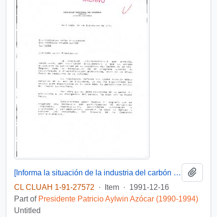
Add t
[Informa la situación de la industria del carbón de la VIII Región]
CL CLUAH 1-91-27572
·
Item
·
1991-12-16
Part of
Presidente Patricio Aylwin Azócar (1990-1994)
Untitled