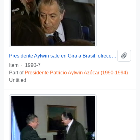
Add t
Presidente Aylwin sale en Gira a Brasil, ofrece entrevista : video
Item
·
1990-7
Part of
Presidente Patricio Aylwin Azócar (1990-1994)
Untitled