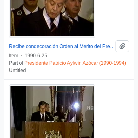
Add t
Recibe condecoración Orden al Mérito del Presidente de Colombia : video
Item
·
1990-6-25
Part of
Presidente Patricio Aylwin Azócar (1990-1994)
Untitled