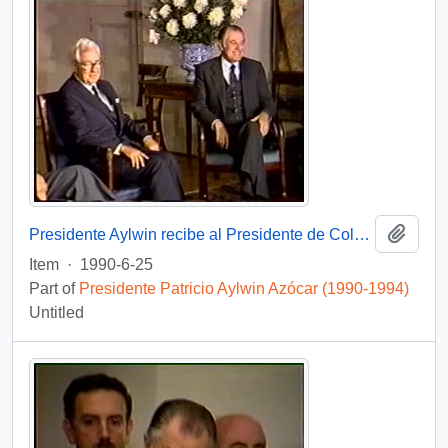
Add t
Presidente Aylwin recibe al Presidente de Colombia Virgilio Barco Vargas en la Moneda: video
Item
·
1990-6-25
Part of
Presidente Patricio Aylwin Azócar (1990-1994)
Untitled