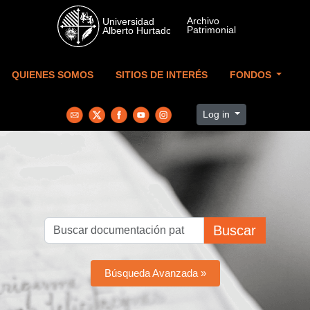
Skip to main content
QUIENES SOMOS
SITIOS DE INTERÉS
FONDOS
Log in
Buscar
Búsqueda Avanzada »