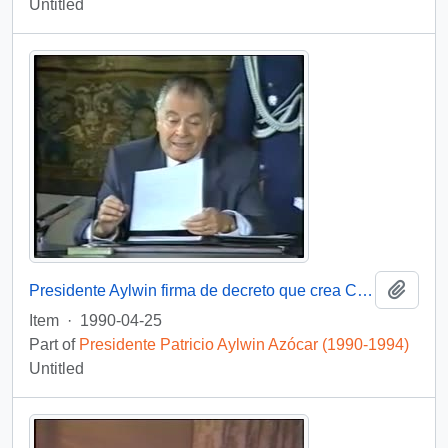
Untitled
Add t
Presidente Aylwin firma de decreto que crea Comisión Nacional de Verdad y Reconciliación: video
Item
·
1990-04-25
Part of
Presidente Patricio Aylwin Azócar (1990-1994)
Untitled