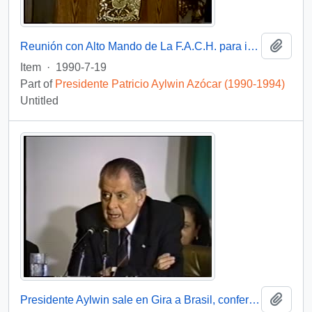
Add t
Reunión con Alto Mando de La F.A.C.H. para imponer Condecoración Presidente de la República : video
Item
·
1990-7-19
Part of
Presidente Patricio Aylwin Azócar (1990-1994)
Untitled
Add t
Presidente Aylwin sale en Gira a Brasil, conferencia de prensa : video