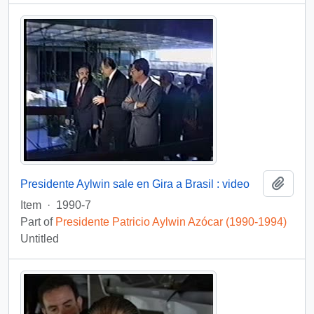
Add t
Presidente Aylwin sale en Gira a Brasil : video
Item
·
1990-7
Part of
Presidente Patricio Aylwin Azócar (1990-1994)
Untitled