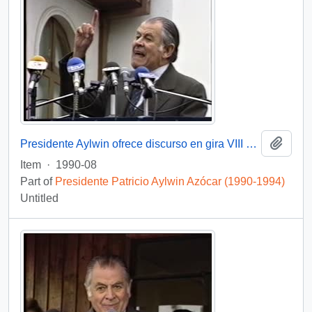
Add t
Presidente Aylwin ofrece discurso en gira VIII Región, Tomé : video
Item
·
1990-08
Part of
Presidente Patricio Aylwin Azócar (1990-1994)
Untitled