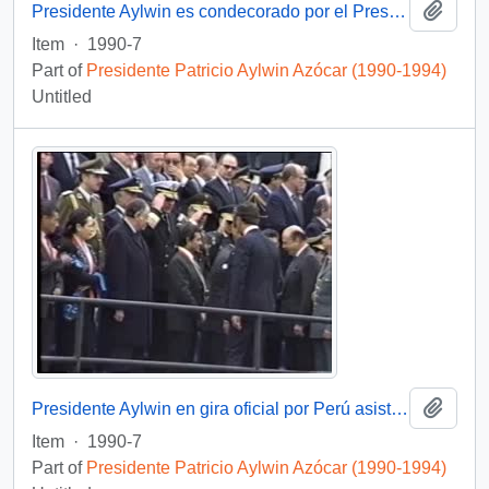
Add t
Presidente Aylwin es condecorado por el Presidente Collor de Mello en Brasil: video
Item
·
1990-7
Part of
Presidente Patricio Aylwin Azócar (1990-1994)
Untitled
Add t
Presidente Aylwin en gira oficial por Perú asiste a ceremonia militar con motivo del cambio de mando presidencial: video
Item
·
1990-7
Part of
Presidente Patricio Aylwin Azócar (1990-1994)