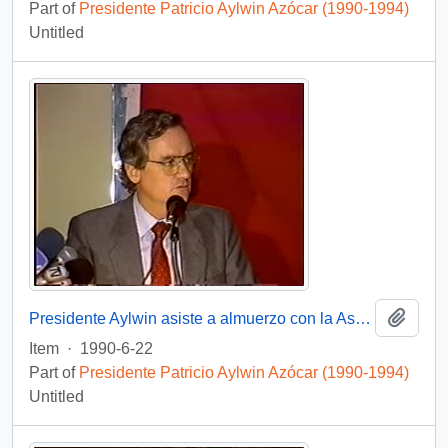
Part of
Presidente Patricio Aylwin Azócar (1990-1994)
Untitled
Add t
Presidente Aylwin asiste a almuerzo con la Asociación de Exportadores : video
Item
·
1990-6-22
Part of
Presidente Patricio Aylwin Azócar (1990-1994)
Untitled