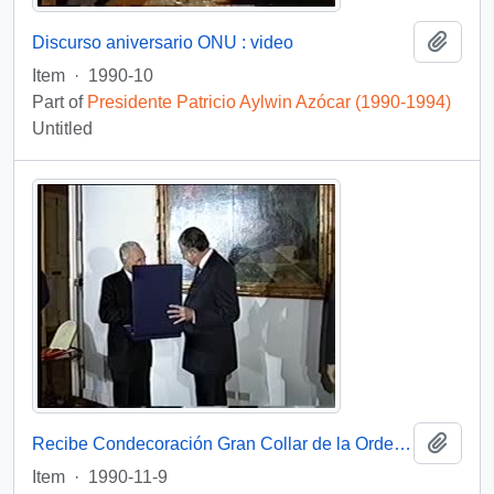
Add t
Discurso aniversario ONU : video
Item
·
1990-10
Part of
Presidente Patricio Aylwin Azócar (1990-1994)
Untitled
Add t
Recibe Condecoración Gran Collar de la Orden de Malta : vídeo
Item
·
1990-11-9