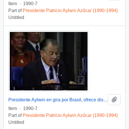
Item
·
1990-7
Part of
Presidente Patricio Aylwin Azócar (1990-1994)
Untitled
Add t
Presidente Aylwin en gira por Brasil, ofrece discurso : video
Item
·
1990-7
Part of
Presidente Patricio Aylwin Azócar (1990-1994)
Untitled