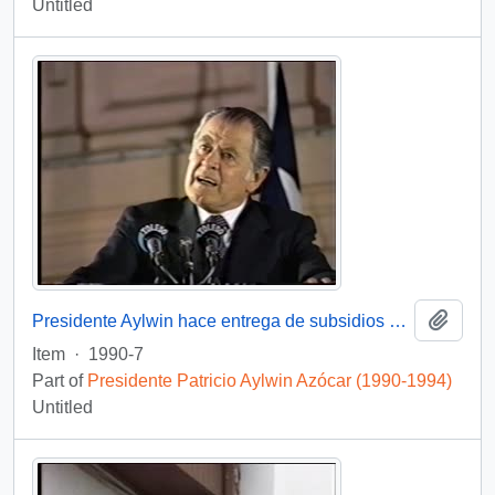
Untitled
Add t
Presidente Aylwin hace entrega de subsidios habitacionales : video
Item
·
1990-7
Part of
Presidente Patricio Aylwin Azócar (1990-1994)
Untitled