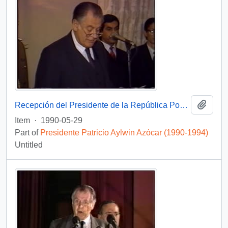
Add t
Recepción del Presidente de la República Popular China : video
Item
·
1990-05-29
Part of
Presidente Patricio Aylwin Azócar (1990-1994)
Untitled