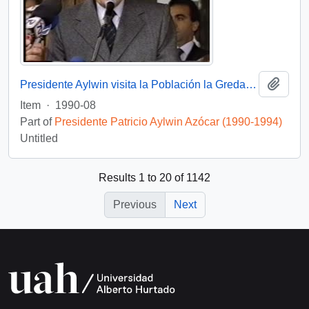
Add t
Presidente Aylwin visita la Población la Greda en gira VIII Región: video
Item
·
1990-08
Part of
Presidente Patricio Aylwin Azócar (1990-1994)
Untitled
Results 1 to 20 of 1142
Previous
Next