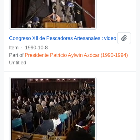
Add t
Congreso XII de Pescadores Artesanales : vídeo
Item
·
1990-10-8
Part of
Presidente Patricio Aylwin Azócar (1990-1994)
Untitled