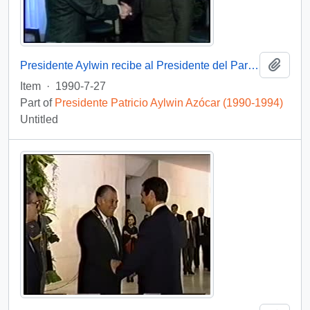
Add t
Presidente Aylwin recibe al Presidente del Parlamento Europeo en visita oficial a Chile: video
Item
·
1990-7-27
Part of
Presidente Patricio Aylwin Azócar (1990-1994)
Untitled