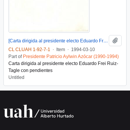
Add t
[Carta dirigida al presidente electo Eduardo Frei Ruiz-Tagle]
CL CLUAH 1-92-7-1
·
Item
·
1994-03-10
Part of
Presidente Patricio Aylwin Azócar (1990-1994)
Carta dirigida al presidente electo Eduardo Frei Ruiz-
Tagle con pendientes
Untitled