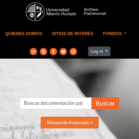
Skip to main content
QUIENES SOMOS
SITIOS DE INTERÉS
FONDOS
Log in
Buscar
Búsqueda Avanzada »