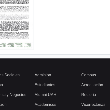
as Sociales
Admisión
Campus
ho
Estudiantes
Acreditación
mía y Negocios
Alumni UAH
Rectoría
ción
Académicos
Vicerrectorías