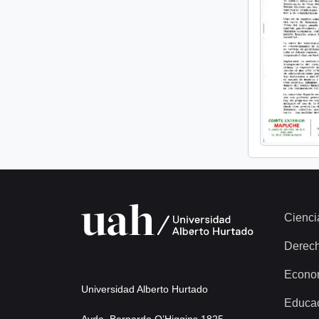
Cienci
Derec
Econo
Universidad Alberto Hurtado
Educa