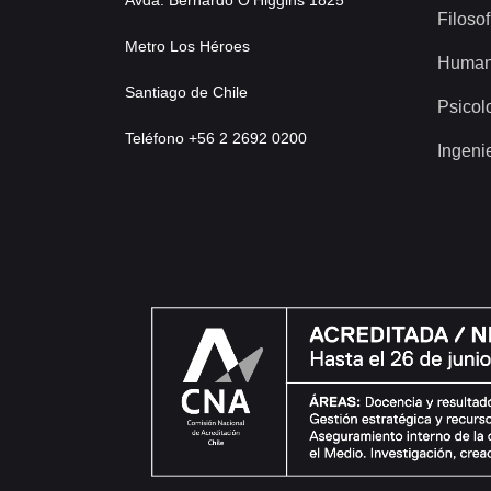
Avda. Bernardo O’Higgins 1825
Filosof
Metro Los Héroes
Human
Santiago de Chile
Psicol
Teléfono +56 2 2692 0200
Ingeni