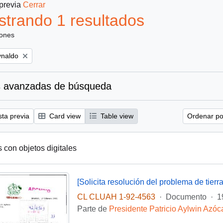
 previa
Cerrar
trando 1 resultados
iones
ynaldo
 avanzadas de búsqueda
sta previa
Card view
Table view
Ordenar por
s con objetos digitales
CL CLUAH 1-92-4563
·
Documento
·
1
Parte de
Presidente Patricio Aylwin Azóc