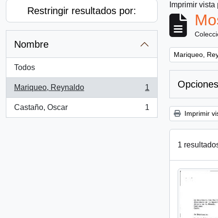
Imprimir vista
Restringir resultados por:
Mos
Colecc
Nombre
Remove filter:
Mariqueo, Re
Todos
Opciones
Mariqueo, Reynaldo
1
, 1 resultados
Castaño, Oscar
1
, 1 resultados
Imprimir vi
1 resultado