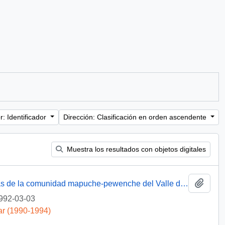
: Identificador
Dirección: Clasificación en orden ascendente
Muestra los resultados con objetos digitales
Añadi
[Solicita resolución del problema de tierras de la comunidad mapuche-pewenche del Valle de Quinquén]
992-03-03
ar (1990-1994)