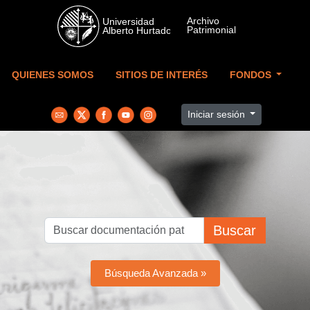
Skip to main content
QUIENES SOMOS
SITIOS DE INTERÉS
FONDOS
Iniciar sesión
Buscar
Búsqueda Avanzada »