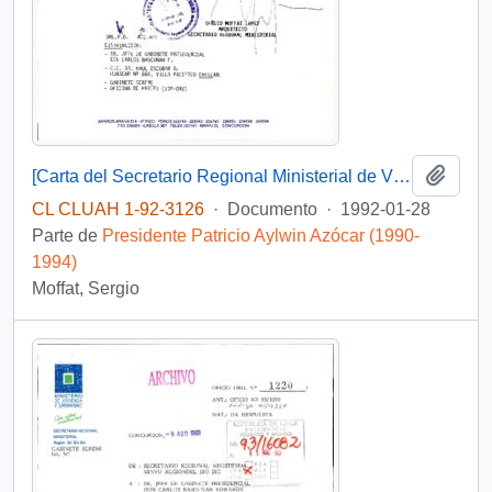
Añadi
[Carta del Secretario Regional Ministerial de Vivienda y Urbanismo dirigida al Jefe de Gabinete Presidencial, referente a informe de gestión]
CL CLUAH 1-92-3126
·
Documento
·
1992-01-28
Parte de
Presidente Patricio Aylwin Azócar (1990-
1994)
Moffat, Sergio