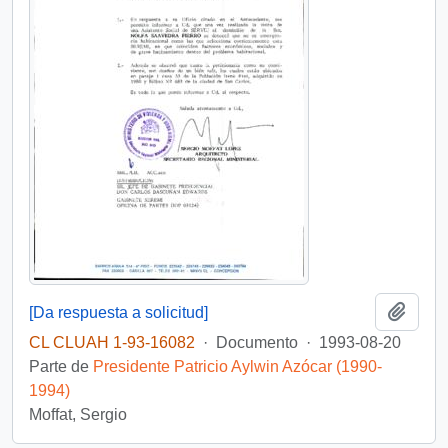
Añadi
[Da respuesta a solicitud]
CL CLUAH 1-93-16082
·
Documento
·
1993-08-20
Parte de
Presidente Patricio Aylwin Azócar (1990-
1994)
Moffat, Sergio