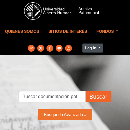
Skip to main content
QUIENES SOMOS
SITIOS DE INTERÉS
FONDOS
Log in
Buscar
Búsqueda Avanzada »