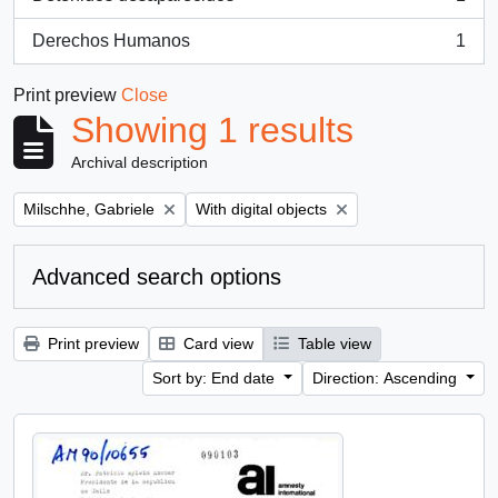
, 1 results
Derechos Humanos
1
, 1 results
Print preview
Close
Showing 1 results
Archival description
Remove filter:
Remove filter:
Milschhe, Gabriele
With digital objects
Advanced search options
Print preview
Card view
Table view
Sort by: End date
Direction: Ascending