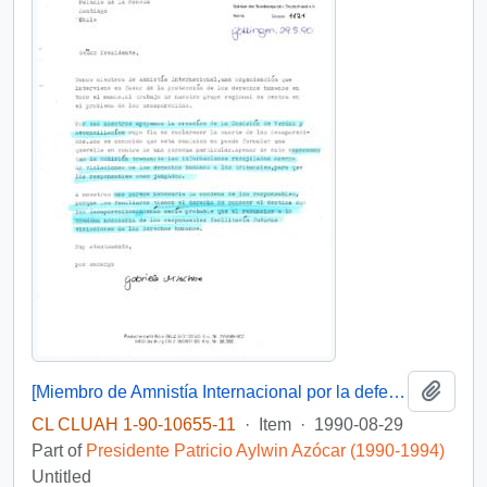
Add t
[Miembro de Amnistía Internacional por la defensa de los detenidos desaparecidos en Chile felicita por la creación de la Comisión de de Verdad y Reconciliación]
CL CLUAH 1-90-10655-11
·
Item
·
1990-08-29
Part of
Presidente Patricio Aylwin Azócar (1990-1994)
Untitled