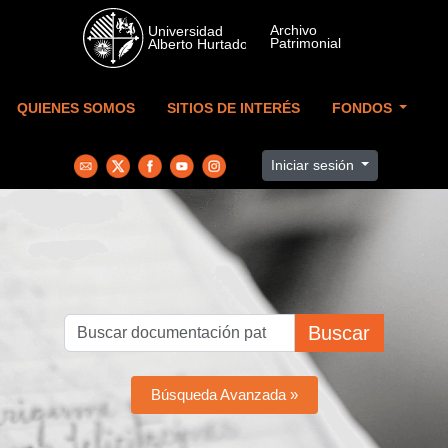
Skip to main content
QUIENES SOMOS
SITIOS DE INTERÉS
FONDOS
Iniciar sesión
Buscar
Búsqueda Avanzada »