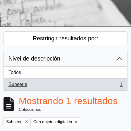
Restringir resultados por:
Nivel de descripción
Todos
Subserie
1
, 1 resultados
Mostrando 1 resultados
Colecciones
Remove filter:
Remove filter:
Subserie
Con objetos digitales