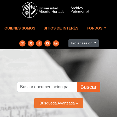
Skip to main content
QUIENES SOMOS
SITIOS DE INTERÉS
FONDOS
Iniciar sesión
Buscar
Búsqueda Avanzada »