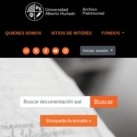
Skip to main content
QUIENES SOMOS
SITIOS DE INTERÉS
FONDOS
Iniciar sesión
Buscar
Búsqueda Avanzada »