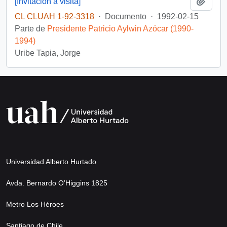
Añadi
[Invitación a visita]
CL CLUAH 1-92-3318
·
Documento
·
1992-02-15
Parte de
Presidente Patricio Aylwin Azócar (1990-
1994)
Uribe Tapia, Jorge
Universidad Alberto Hurtado
Avda. Bernardo O’Higgins 1825
Metro Los Héroes
Santiago de Chile