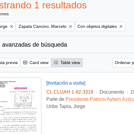
trando 1 resultados
iones
Remove filter:
Remove filter:
orge
Zapata Cancino, Marcelo
Con objetos digitales
 avanzadas de búsqueda
sta previa
Card view
Table view
Ordenar p
[Invitación a visita]
CL CLUAH 1-92-3318
·
Documento
·
1
Parte de
Presidente Patricio Aylwin Azóc
Uribe Tapia, Jorge