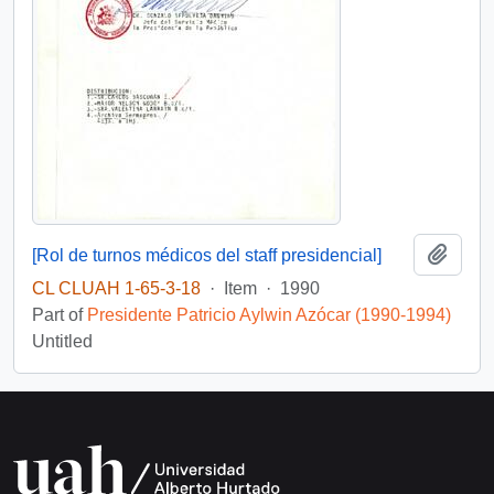
Add t
[Rol de turnos médicos del staff presidencial]
CL CLUAH 1-65-3-18
·
Item
·
1990
Part of
Presidente Patricio Aylwin Azócar (1990-1994)
Untitled