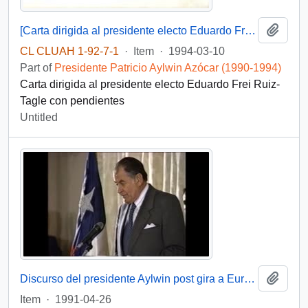
Add t
[Carta dirigida al presidente electo Eduardo Frei Ruiz-Tagle]
CL CLUAH 1-92-7-1
·
Item
·
1994-03-10
Part of
Presidente Patricio Aylwin Azócar (1990-1994)
Carta dirigida al presidente electo Eduardo Frei Ruiz-
Tagle con pendientes
Untitled
Add t
Discurso del presidente Aylwin post gira a Europa : video
Item
·
1991-04-26