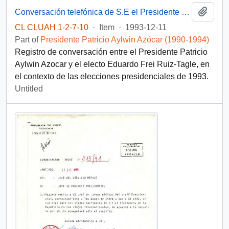
Add t
Conversación telefónica de S.E el Presidente de la República, D. Patricio Aylwin Azocar, con el Presidente electo, D. Eduardo Frei Ruiz-Tagle
CL CLUAH 1-2-7-10
·
Item
·
1993-12-11
Part of
Presidente Patricio Aylwin Azócar (1990-1994)
Registro de conversación entre el Presidente Patricio
Aylwin Azocar y el electo Eduardo Frei Ruiz-Tagle, en
el contexto de las elecciones presidenciales de 1993.
Untitled