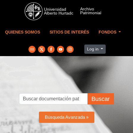
Skip to main content
QUIENES SOMOS
SITIOS DE INTERÉS
FONDOS
Log in
Buscar
Búsqueda Avanzada »