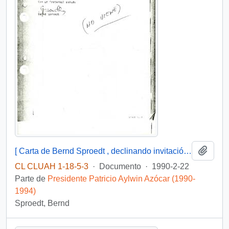
Añadi
[ Carta de Bernd Sproedt , declinando invitación a acto de posesión ].
CL CLUAH 1-18-5-3
·
Documento
·
1990-2-22
Parte de
Presidente Patricio Aylwin Azócar (1990-
1994)
Sproedt, Bernd