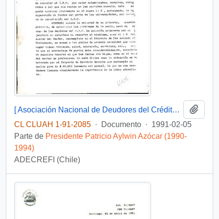
Añadi
[ Asociación Nacional de Deudores del Crédito Fiscal Universitario solicita solución respecto de deudas universitarias]
CL CLUAH 1-91-2085
·
Documento
·
1991-02-05
Parte de
Presidente Patricio Aylwin Azócar (1990-
1994)
ADECREFI (Chile)