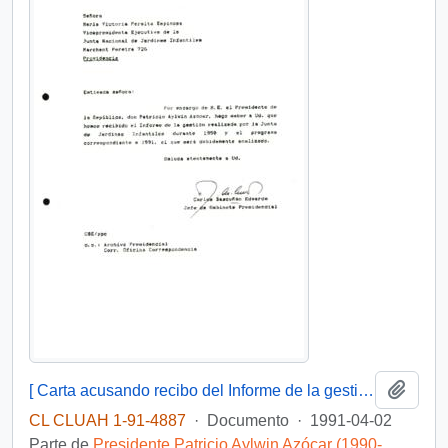
Añadi
[ Carta acusando recibo del Informe de la gestión realizada por la Junta de Jardines Infantiles durante 1990 y el programa correspondiente a 1991]
CL CLUAH 1-91-4887
·
Documento
·
1991-04-02
Parte de
Presidente Patricio Aylwin Azócar (1990-