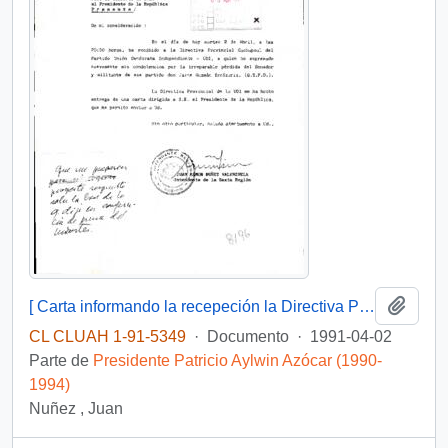
Añadi
[ Carta informando la recepeción la Directiva Provincial Cachapoal del Partido Unión Demócrata Independiente UDI, habiendo presentado las respectivas condolencias por la muerte del Senador Jaime Guzmán]
CL CLUAH 1-91-5349
·
Documento
·
1991-04-02
Parte de
Presidente Patricio Aylwin Azócar (1990-
1994)
Nuñez , Juan