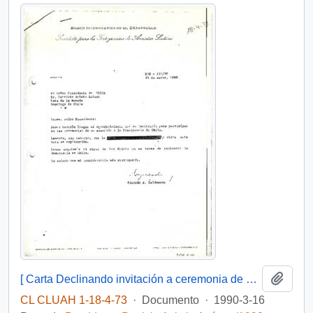
Añadi
[ Carta Declinando invitación a ceremonia de asunción de la Presidencia de Chile].
CL CLUAH 1-18-4-73
·
Documento
·
1990-3-16