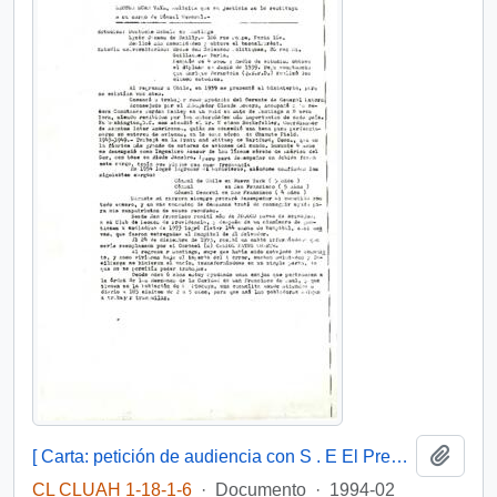
Añadi
[ Carta: petición de audiencia con S . E El Presidente de la República, de Hector Burr Veyl por restitución de cargo ]
CL CLUAH 1-18-1-6
·
Documento
·
1994-02