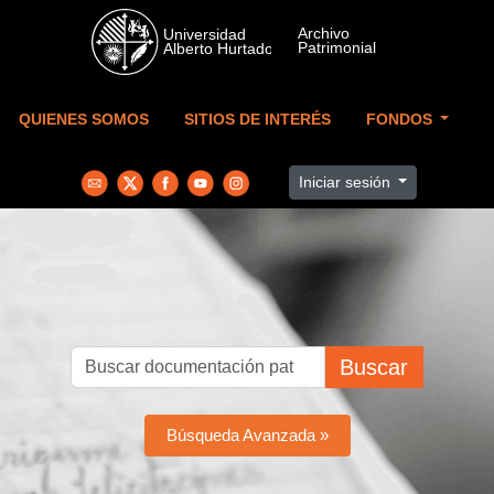
Skip to main content
QUIENES SOMOS
SITIOS DE INTERÉS
FONDOS
Iniciar sesión
Buscar
Búsqueda Avanzada »