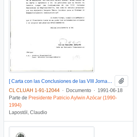
Añadi
[ Carta con las Conclusiones de las VIII Jornadas Nacionales de Regionalización, y el informe "Marco Jurídico para un Proceso de Descentralización Administrativa"]
CL CLUAH 1-91-12044
·
Documento
·
1991-06-18
Parte de
Presidente Patricio Aylwin Azócar (1990-
1994)
Lapostól, Claudio