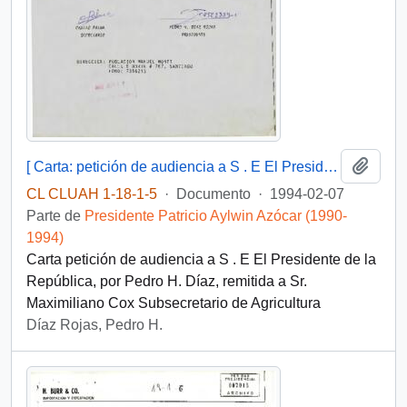
Añadi
[ Carta: petición de audiencia a S . E El Presidente de la República, de Pedro H. Díaz ]
CL CLUAH 1-18-1-5
·
Documento
·
1994-02-07
Parte de
Presidente Patricio Aylwin Azócar (1990-
1994)
Carta petición de audiencia a S . E El Presidente de la
República, por Pedro H. Díaz, remitida a Sr.
Maximiliano Cox Subsecretario de Agricultura
Díaz Rojas, Pedro H.