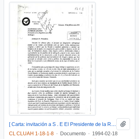
Añadi
[ Carta: invitación a S . E El Presidente de la República, a Cumbre Social Andina en ciudad de Caracas ]
CL CLUAH 1-18-1-8
·
Documento
·
1994-02-18