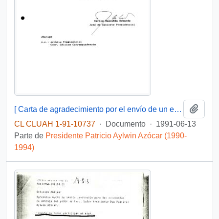
Añadi
[ Carta de agradecimiento por el envío de un ejemplar de la Revista Escolar "Instituto" del Instituto Salesiano]
CL CLUAH 1-91-10737
·
Documento
·
1991-06-13
Parte de
Presidente Patricio Aylwin Azócar (1990-
1994)