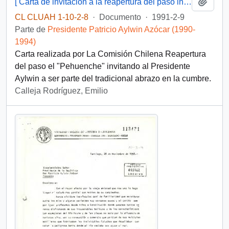
Añadi
[ Carta de invitación a la reapertura del paso internacional El Pehuenche].
CL CLUAH 1-10-2-8
·
Documento
·
1991-2-9
Parte de
Presidente Patricio Aylwin Azócar (1990-
1994)
Carta realizada por La Comisión Chilena Reapertura
del paso el "Pehuenche" invitando al Presidente
Aylwin a ser parte del tradicional abrazo en la cumbre.
Calleja Rodríguez, Emilio