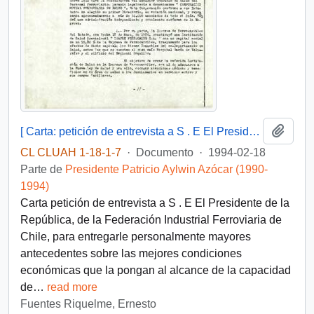
Añadi
[ Carta: petición de entrevista a S . E El Presidente de la República, de la Federación Industrial Ferroviaria de Chile ]
CL CLUAH 1-18-1-7
·
Documento
·
1994-02-18
Parte de
Presidente Patricio Aylwin Azócar (1990-
1994)
Carta petición de entrevista a S . E El Presidente de la
República, de la Federación Industrial Ferroviaria de
Chile, para entregarle personalmente mayores
antecedentes sobre las mejores condiciones
económicas que la pongan al alcance de la capacidad
de
…
read more
Fuentes Riquelme, Ernesto