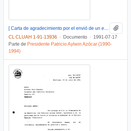
Añadi
[ Carta de agradecimiento por el envió de un ejemplar de la publicación "15 Años" de CIEPLAN]
CL CLUAH 1-91-13936
·
Documento
·
1991-07-17
Parte de
Presidente Patricio Aylwin Azócar (1990-
1994)