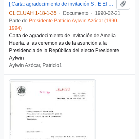
Añadi
[ Carta: agradecimiento de invitación S . E El Presidente de la República, de Amelia Huerta ]
CL CLUAH 1-18-1-35
·
Documento
·
1990-02-21
Parte de
Presidente Patricio Aylwin Azócar (1990-
1994)
Carta de agradecimiento de invitación de Amelia
Huerta, a las ceremonias de la asunción a la
Presidencia de la República del electo Presidente
Aylwin
Aylwin Azócar, Patricio1