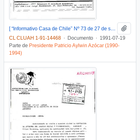
Añadi
[ “Informativo Casa de Chile" Nº 73 de 27 de septiembre de 1991]
CL CLUAH 1-91-14468
·
Documento
·
1991-07-19
Parte de
Presidente Patricio Aylwin Azócar (1990-
1994)