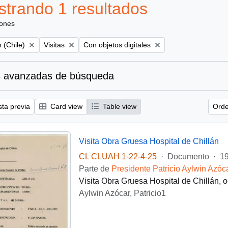
trando 1 resultados
iones
Remove filter:
Remove filter:
 (Chile)
Visitas
Con objetos digitales
 avanzadas de búsqueda
sta previa
Card view
Table view
Orde
Visita Obra Gruesa Hospital de Chillán
CL CLUAH 1-22-4-25
·
Documento
·
19
Parte de
Presidente Patricio Aylwin Azóc
Visita Obra Gruesa Hospital de Chillán, 
Aylwin Azócar, Patricio1