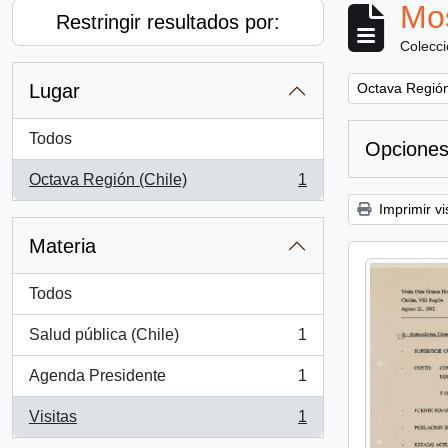
Mos
Restringir resultados por:
Colecc
Remove filter:
Lugar
Octava Región
Todos
Opciones
Octava Región (Chile)
1
, 1 resultados
Imprimir vi
Materia
Todos
Salud pública (Chile)
1
, 1 resultados
Agenda Presidente
1
, 1 resultados
Visitas
1
, 1 resultados