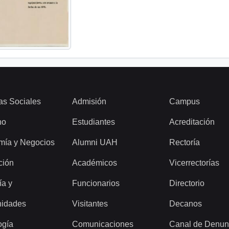
as Sociales
Admisión
Campus
ho
Estudiantes
Acreditación
mía y Negocios
Alumni UAH
Rectoría
ción
Académicos
Vicerrectorías
ía y
Funcionarios
Directorio
idades
Visitantes
Decanos
ogía
Comunicaciones
Canal de Denun