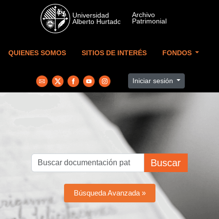
Skip to main content
QUIENES SOMOS
SITIOS DE INTERÉS
FONDOS
Iniciar sesión
Buscar
Búsqueda Avanzada »