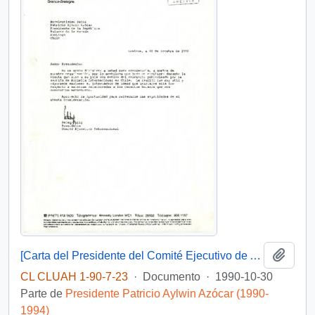
Añadi
[Carta del Presidente del Comité Ejecutivo de Amnistía Internacional dirigida al Presidente Patricio Aylwin]
CL CLUAH 1-90-7-23
·
Documento
·
1990-10-30
Parte de
Presidente Patricio Aylwin Azócar (1990-
1994)