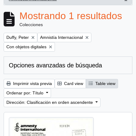
, 1 resultados
Mostrando 1 resultados
Colecciones
Remove filter:
Remove filter:
Duffy, Peter
Amnistía Internacional
Remove filter:
Con objetos digitales
Opciones avanzadas de búsqueda
Imprimir vista previa
Card view
Table view
Ordenar por: Título
Dirección: Clasificación en orden ascendente