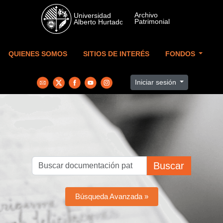
Skip to main content
QUIENES SOMOS
SITIOS DE INTERÉS
FONDOS
Iniciar sesión
Buscar
Búsqueda Avanzada »