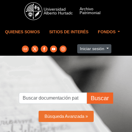
Skip to main content
QUIENES SOMOS
SITIOS DE INTERÉS
FONDOS
Iniciar sesión
Buscar
Búsqueda Avanzada »