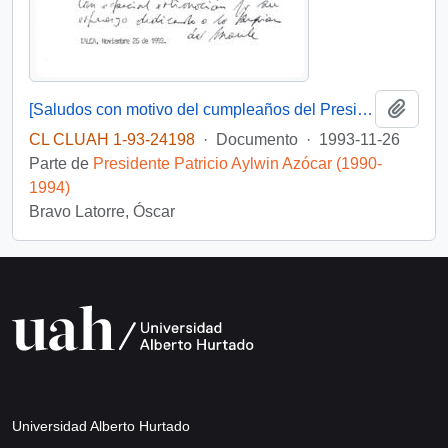
Añadi
[Saludos con motivo del cumpleaños del Presidente]
CL CLUAH 1-93-24198
·
Documento
·
1993-11-26
Parte de
Presidente Patricio Aylwin Azócar (1990-
1994)
Bravo Latorre, Óscar
Universidad Alberto Hurtado