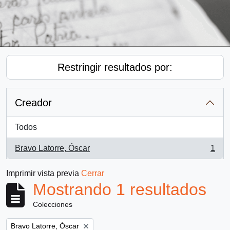
Restringir resultados por:
Creador
Todos
Bravo Latorre, Óscar
1
, 1 resultados
Imprimir vista previa
Cerrar
Mostrando 1 resultados
Colecciones
Remove filter:
Bravo Latorre, Óscar