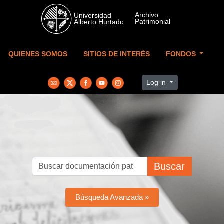
Skip to main content
QUIENES SOMOS
SITIOS DE INTERÉS
FONDOS
Log in
Buscar
Búsqueda Avanzada »