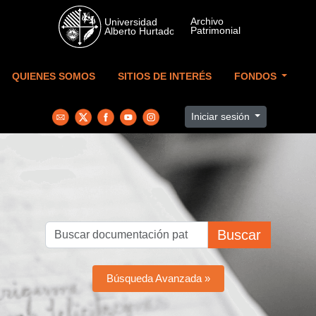
Skip to main content
QUIENES SOMOS
SITIOS DE INTERÉS
FONDOS
Iniciar sesión
Buscar
Búsqueda Avanzada »