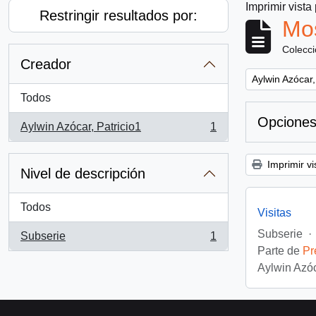
Imprimir vista
Restringir resultados por:
Mos
Colecc
Creador
Remove filter:
Aylwin Azócar,
Todos
Opciones
Aylwin Azócar, Patricio1
1
, 1 resultados
Imprimir vi
Nivel de descripción
Todos
Visitas
Subserie
·
Subserie
1
, 1 resultados
Parte de
Pr
Aylwin Azóc