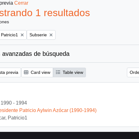
 previa
Cerrar
trando 1 resultados
iones
Remove filter:
 Patricio1
Subserie
 avanzadas de búsqueda
sta previa
Card view
Table view
Orde
1990 - 1994
esidente Patricio Aylwin Azócar (1990-1994)
ar, Patricio1