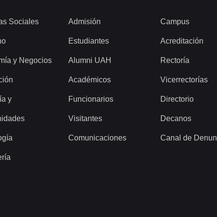
as Sociales
Admisión
Campus
ho
Estudiantes
Acreditación
mía y Negocios
Alumni UAH
Rectoría
ción
Académicos
Vicerrectorías
ía y
Funcionarios
Directorio
idades
Visitantes
Decanos
ogía
Comunicaciones
Canal de Denun
ería