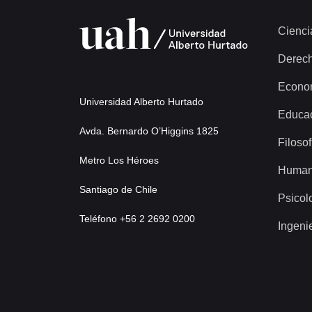
Cienci
Derec
Econo
Universidad Alberto Hurtado
Educa
Avda. Bernardo O’Higgins 1825
Filosof
Metro Los Héroes
Human
Santiago de Chile
Psicol
Teléfono +56 2 2692 0200
Ingeni