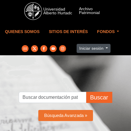
Skip to main content
QUIENES SOMOS
SITIOS DE INTERÉS
FONDOS
Iniciar sesión
Buscar
Búsqueda Avanzada »