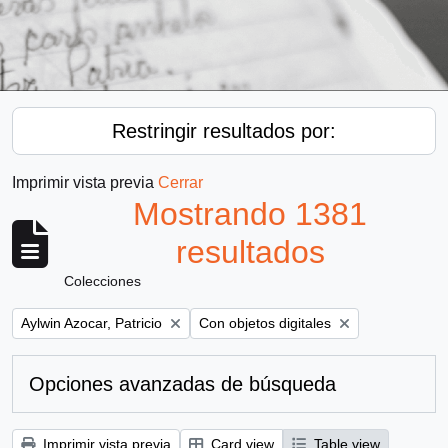
Restringir resultados por:
Imprimir vista previa
Cerrar
Mostrando 1381
resultados
Colecciones
Remove filter:
Remove filter:
Aylwin Azocar, Patricio
Con objetos digitales
Opciones avanzadas de búsqueda
Imprimir vista previa
Card view
Table view