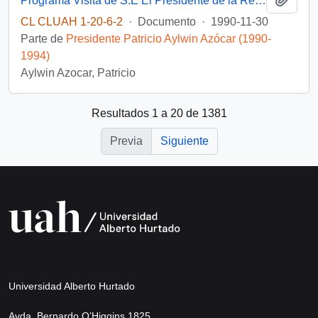
Programa Visita de S.E El Presidente de la República a Chillán.
CL CLUAH 1-20-6-2
·
Documento
·
1990-11-30
Parte de
Presidente Patricio Aylwin Azócar (1990-
1994)
Aylwin Azocar, Patricio
Resultados 1 a 20 de 1381
Previa
Siguiente
Universidad Alberto Hurtado
Avda. Bernardo O’Higgins 1825