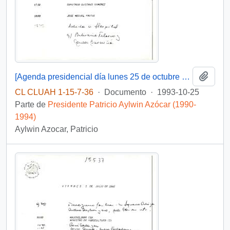
Añadi
[Agenda presidencial día lunes 25 de octubre de 1993]
CL CLUAH 1-15-7-36
·
Documento
·
1993-10-25
Parte de
Presidente Patricio Aylwin Azócar (1990-
1994)
Aylwin Azocar, Patricio