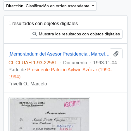
Dirección: Clasificación en orden ascendente
1 resultados con objetos digitales
Muestra los resultados con objetos digitales
Añadi
[Memorándum del Asesor Presidencial, Marcelo Trivelli, dirigido al Jefe de Gabinete Presidente, mediante el cual remite antecedentes relacionados a materia de inversiones en en la Planta Termoeléctrica de Tocopilla]
CL CLUAH 1-93-22581
·
Documento
·
1993-11-04
Parte de
Presidente Patricio Aylwin Azócar (1990-
1994)
Trivelli O., Marcelo