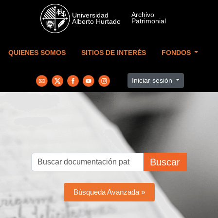
Skip to main content
QUIENES SOMOS
SITIOS DE INTERÉS
FONDOS
Iniciar sesión
Buscar
Búsqueda Avanzada »