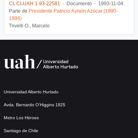
CL CLUAH 1-93-22581
·
Documento
·
1993-11-04
Parte de
Presidente Patricio Aylwin Azócar (1990-
1994)
Trivelli O., Marcelo
Universidad Alberto Hurtado
Avda. Bernardo O’Higgins 1825
Metro Los Héroes
Santiago de Chile