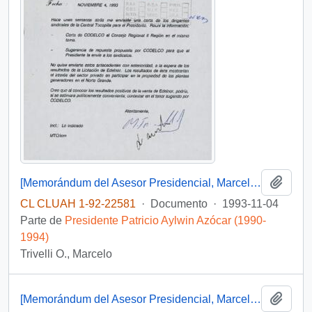
Añadi
[Memorándum del Asesor Presidencial, Marcelo Trivelli, dirigido al Jefe de Gabinete Presidencial, mediante el cual remite antecedentes relacionados a materia de inversiones en la Planta Termoeléctrica de Tocopilla]
CL CLUAH 1-92-22581
·
Documento
·
1993-11-04
Parte de
Presidente Patricio Aylwin Azócar (1990-
1994)
Trivelli O., Marcelo
Añadi
[Memorándum del Asesor Presidencial, Marcelo Trivelli, dirigido al Jefe de Gabinete Presidente, mediante el cual remite antecedentes relacionados a materia de inversiones en en la Planta Termoeléctrica de Tocopilla]