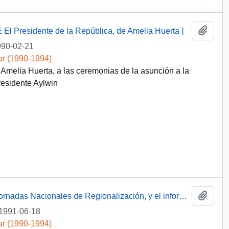
Añadi
 E El Presidente de la República, de Amelia Huerta ]
90-02-21
ar (1990-1994)
 Amelia Huerta, a las ceremonias de la asunción a la
residente Aylwin
Añadi
[ Carta con las Conclusiones de las VIII Jornadas Nacionales de Regionalización, y el informe "Marco Jurídico para un Proceso de Descentralización Administrativa"]
1991-06-18
ar (1990-1994)