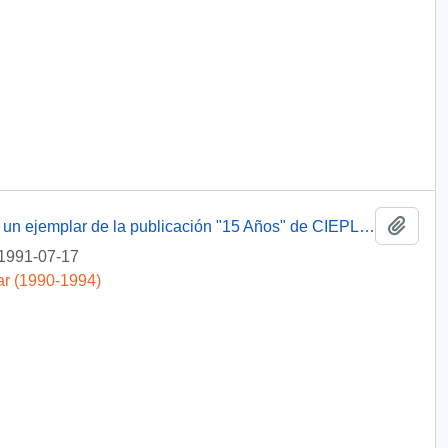
Añadi
[ Carta de agradecimiento por el envió de un ejemplar de la publicación "15 Años" de CIEPLAN]
1991-07-17
ar (1990-1994)