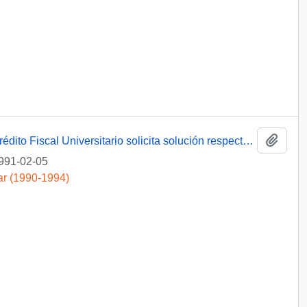
Añadi
[ Asociación Nacional de Deudores del Crédito Fiscal Universitario solicita solución respecto de deudas universitarias]
991-02-05
ar (1990-1994)