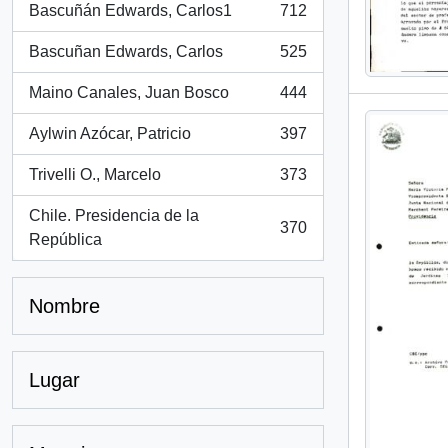
Bascuñán Edwards, Carlos1
712
, 712 resultados
Bascuñan Edwards, Carlos
525
, 525 resultados
Maino Canales, Juan Bosco
444
, 444 resultados
Aylwin Azócar, Patricio
397
, 397 resultados
Trivelli O., Marcelo
373
, 373 resultados
Chile. Presidencia de la
370
, 370 resultados
República
Nombre
Lugar