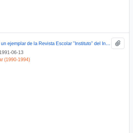
Añadi
[ Carta de agradecimiento por el envío de un ejemplar de la Revista Escolar "Instituto" del Instituto Salesiano]
1991-06-13
ar (1990-1994)