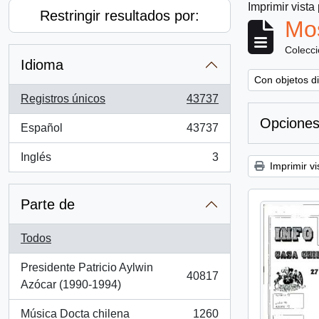
Imprimir vista
Restringir resultados por:
Mos
Colecc
Idioma
Remove filter:
Con objetos di
Registros únicos
43737
, 43737 resultados
Opciones
Español
43737
, 43737 resultados
Inglés
3
, 3 resultados
Imprimir vi
Parte de
Todos
Presidente Patricio Aylwin
40817
, 40817 resultados
Azócar (1990-1994)
Música Docta chilena
1260