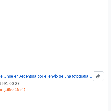
Añadi
[ Carta de agradecimiento al Embajador de Chile en Argentina por el envío de una fotografía poco conocida del histórico "abrazo del Estrecho"]
1991-06-27
ar (1990-1994)