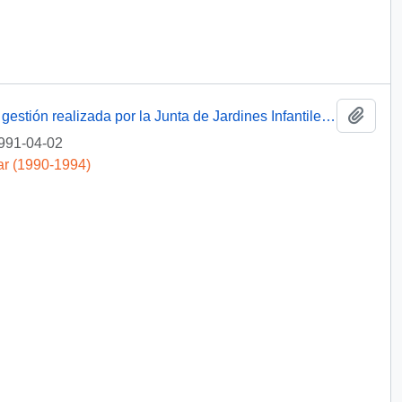
Añadi
[ Carta acusando recibo del Informe de la gestión realizada por la Junta de Jardines Infantiles durante 1990 y el programa correspondiente a 1991]
991-04-02
ar (1990-1994)