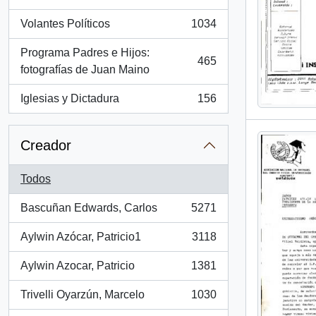
, 1260 resultados
Volantes Políticos
1034
, 1034 resultados
Programa Padres e Hijos:
465
, 465 resultados
fotografías de Juan Maino
Iglesias y Dictadura
156
, 156 resultados
Creador
Todos
Bascuñan Edwards, Carlos
5271
, 5271 resultados
Aylwin Azócar, Patricio1
3118
, 3118 resultados
Aylwin Azocar, Patricio
1381
, 1381 resultados
Trivelli Oyarzún, Marcelo
1030
, 1030 resultados