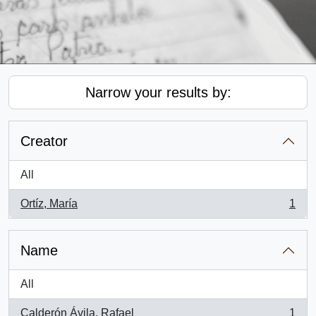
Narrow your results by:
Creator
All
Ortíz, María
1
, 1 results
Name
All
Calderón Ávila, Rafael
1