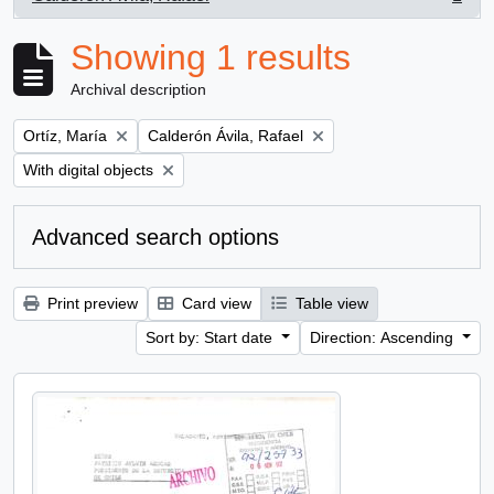
, 1 results
Showing 1 results
Archival description
Remove filter:
Remove filter:
Ortíz, María
Calderón Ávila, Rafael
Remove filter:
With digital objects
Advanced search options
Print preview
Card view
Table view
Sort by: Start date
Direction: Ascending