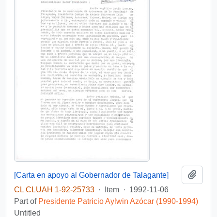
Add t
[Carta en apoyo al Gobernador de Talagante]
CL CLUAH 1-92-25733
·
Item
·
1992-11-06
Part of
Presidente Patricio Aylwin Azócar (1990-1994)
Untitled