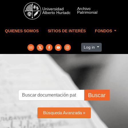
Skip to main content
QUIENES SOMOS
SITIOS DE INTERÉS
FONDOS
Log in
Buscar
Búsqueda Avanzada »