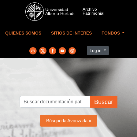
Skip to main content
QUIENES SOMOS
SITIOS DE INTERÉS
FONDOS
Log in
Buscar
Búsqueda Avanzada »