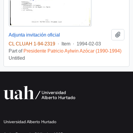
Add t
Adjunta invitación oficial
CL CLUAH 1-94-2319
·
Item
·
1994-02-03
Part of
Presidente Patricio Aylwin Azócar (1990-1994)
Untitled
Universidad Alberto Hurtado