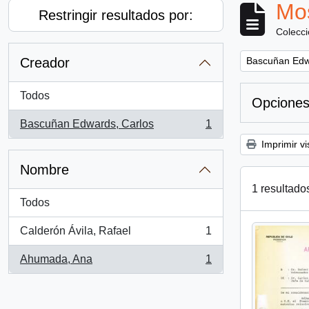
Mos
Restringir resultados por:
Colecc
Remove filter:
Creador
Bascuñan Edw
Todos
Opciones
Bascuñan Edwards, Carlos
1
, 1 resultados
Imprimir vi
Nombre
1 resultado
Todos
Calderón Ávila, Rafael
1
, 1 resultados
Ahumada, Ana
1
, 1 resultados