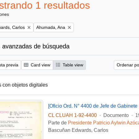
trando 1 resultados
iones
Remove filter:
ards, Carlos
Ahumada, Ana
 avanzadas de búsqueda
sta previa
Card view
Table view
Ordenar por
s con objetos digitales
[Oficio Ord. N° 4400 de Jefe de Gabinete 
CL CLUAH 1-92-4400
·
Documento
·
1
Parte de
Presidente Patricio Aylwin Azóc
Bascuñan Edwards, Carlos