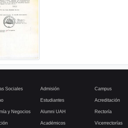
as Sociales
Admisión
Campus
ho
Estudiantes
Acreditación
mía y Negocios
Alumni UAH
Rectoría
ción
Académicos
Vicerrectorías