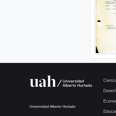
Cienci
Derec
Econo
Universidad Alberto Hurtado
Educa