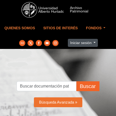
Skip to main content
QUIENES SOMOS
SITIOS DE INTERÉS
FONDOS
Iniciar sesión
Buscar
Búsqueda Avanzada »