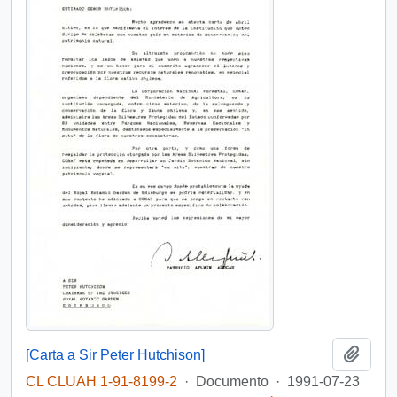
Añadi
[Carta a Sir Peter Hutchison]
CL CLUAH 1-91-8199-2
·
Documento
·
1991-07-23